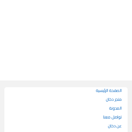
هناك العديد من الأشكال المختلفة لهذا المنتج. يمكن اختيار الخيارات على صفحة 
الصفحة الرئيسية
متجر دخان
المدونة
تواصل معنا
عن دخان