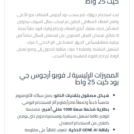
كيت 25 واط
لبدء استخدام جهازك، قم بسحب بود أرجوس الشفاف نحو الأعلى،
وافتح الغطاء المطاطي الجانبي ثم اسكب سائل السولت نيكوتين
المفضّل لديك بعناية. أغلق الغطاء بإحكام واترك البود جانباً لمدة
8 دقائق ليتمكن القطن العضوي من امتصاص السائل تماماً قبل
تركيبه مغناطيسياً في الجهاز. اضغط على الزر الذكي 5 مرات
لتشغيل الشاشة، واضغط 3 مرات متتالية للدخول إلى وضع تعديل
الواط، ثم اختر القوة المناسبة وابدأ السحب.
المميزات الرئيسية لـ فوبو أرجوس جي
بود كيت 25 واط
هيكل مصقول بتقنيات النانو:
يمنح سبائك الألومنيوم
ملمساً ناعماً ولمعاناً فاخراً يقاوم آثار الاستخدام اليومي.
بطارية ضخمة سعة 1000 مللي أمبير:
مصممة
لتوفير طاقة تشغيل مستقرة ومستمرة تدوم حتى يومين
كاملين من الاستخدام المعتدل.
رقاقة GENE.AI الذكية:
تتعرف تلقائياً على مقاومة