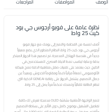
الوصف
المواصفات
المراجعات
نظرة عامة على فوبو أرجوس جي بود
كيت 25 واط
أضف لمسة من الفخامة والتميز إلى يومك مع جهاز فوبو
أرجوس جي بود كيت 25 واط، النظام المتطور الذي يضع معياراً
جديداً في هندسة الهياكل المدمجة. تم تصميم هذا الجهاز المبتكر
بدقة وعناية ليناسب نمط الحياة العصري للمستخدمين في
الخليج، حيث يعتمد على تقنيات صقل متناهية الدقة تمنح هيكله
الألومنيومي لمعاناً مرآتياً ناعماً ومقاوماً للخدوش. وبعيداً عن
جمال التصميم، يشتمل الجهاز على رقاقة GENE.AI الذكية التي
تنظم الطاقة تلقائياً وتمنحك تحكماً مرناً يصل إلى 25 واط.
تتميز الواجهة الأمامية بشاشة OLED مدمجة تعرض لك كافة
تفاصيل التشغيل بوضوح كامل دون التأثير على بساطة التصميم
وأناقته. وبفضل سعة البطارية الكبيرة التي تبلغ 1000 مللي أمبير،