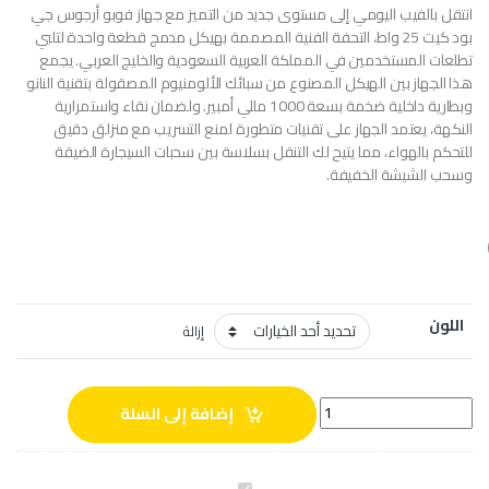
انتقل بالفيب اليومي إلى مستوى جديد من التميز مع جهاز فوبو أرجوس جي
بود كيت 25 واط، التحفة الفنية المصممة بهيكل مدمج قطعة واحدة لتلبي
تطلعات المستخدمين في المملكة العربية السعودية والخليج العربي. يجمع
هذا الجهاز بين الهيكل المصنوع من سبائك الألومنيوم المصقولة بتقنية النانو
وبطارية داخلية ضخمة بسعة 1000 مللي أمبير. ولضمان نقاء واستمرارية
النكهة، يعتمد الجهاز على تقنيات متطورة لمنع التسريب مع منزلق دقيق
للتحكم بالهواء، مما يتيح لك التنقل بسلاسة بين سحبات السيجارة الضيقة
وسحب الشيشة الخفيفة.
اللون
إزالة
فوبو أرجوس جي بود كيت quantity
إضافة إلى السلة