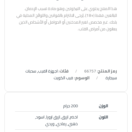
هذا المنتج يحتوي على النيكوتين وهو مادة تسبب الإدمان.
للبالغين فقط (+18). يُرجى الالتزام بالقوانين واللوائح المحلية في
بلدك. غير مخصص لغير المدخنين أو الحوامل أو الأشخاص الذين
يعانون من أمراض القلب.
رمز المنتج:
66757
فئات:
اجهزة الفيب
,
سحبات
سيجارة
الوسوم:
فيب الكويت
الوزن
200 جرام
اللون
اخضر, ازرق, ازرق ارورا, اسود,
ذهبي, رمادي, وردي