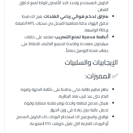
الكويل المستخدم وتحدد الحد الأقصى للواط لمنع احتراق
القطن.
منزلق تحكم هوائي رباعي الفتحات:
يتيح لك ضبط
تدفق الهواء بدقة متناهية للتبديل بين سحبات MTL الضيقة
وRDL الواسعة.
أنظمة مدمجة لمنع التسريب:
تعتمد على حلقات
سيليكون متعددة وقاعدة لتجميع التكثيف للحفاظ على
جفاف فتحة التوصيل تماماً.
الإيجابيات والسلبيات
✅ المميزات:
نظام تنظيم طاقة ذكي يحافظ على كثافة النكهة وقوة
البخار حتى عند قرب نفاد البطارية.
هيكل مدمج قطعة واحدة يوفر صلابة ممتازة وقوة
تحمل عالية دون زيادة في وزن الجهاز.
توافق واسع يتيح لك استخدام البودات ذات الكويل المدمج
أو البودات الفارغة التي تقبل كويلات ITO المتنوعة.