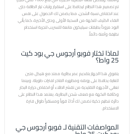
تم تصميم هذا النظام ليحافظ على استقرار وثبات تيار الطاقة حتى
عند انخفاض نسبة الشحن، مما يضمن لك الحصول على نفس
النقاء الكثيف للنكهة من السحبة الأولى وحتى الأخيرة. كما يأتي
البود مزوداً بطبقات سيليكون مانعة للتسريب لتجربة استخدام
نظيفة وآمنة دائماً.
لماذا تختار فوبو أرجوس جي بود كيت
25 واط؟
يتفوق هذا الجهاز بتقديم عمر بطارية ممتد مع هيكل متين
للغاية يحافظ على رونقه ومظهره الفاخر لفترات طويلة. وبينما
تعاني الأجهزة التقليدية من تقشر الطلاء أو انخفاض حرارة البخار
وكثافة النكهة مع ضعف شحن البطارية، يعتمد هذا النظام على
دائرة تنظيم ذكية تضمن لك أداءً قوياً ومستقراً طوال فترة
الاستخدام.
المواصفات التقنية لـ فوبو أرجوس جي
بود كيت 25 واط