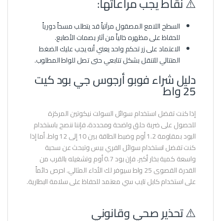
⚠️ نقاط يجب مراعاتها:
السطح اللامع المصقول مرآتياً قد يتطلب مسحاً دورياً
للحفاظ على مظهره خالياً من آثار بصمات الأصابع.
الاعتماد على زر تحكم واحد يعني أنه يجب عليك الضغط
المتتالي للتنقل بشكل تتابعي حتى تصل للواط المطلوب.
دليل شراء فوبو أرجوس جي بود كيت
25 واط
إذا كنت تفضل استخدام سوائل السولت نيكوتين المركزة
للحصول على ضربة حلق واضحة ومحددة، فإننا ننصح باستخدام
البود بمقاومة 1.2 أوم وضبط الطاقة بين 10 إلى 12 واط. أما إذا
كنت تفضل استخدام سوائل الفري بيس وتبحث عن سحبة
واسعة كمية بخار أكبر، فإن بود 0.7 أوم وتشغيله بالقرب من
القدرة القصوى 25 واط سيوفر لك الأداء المثالي. احرص دائماً
على استخدام كابل تايب سي معتمد للحفاظ على سلامة البطارية.
⚠️ تحذير صحي وقانوني