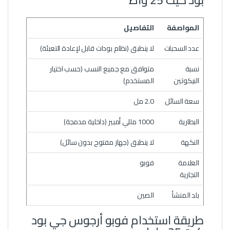
المواصفة
التفاصيل
عدد السحبات
لا ينطبق (نظام بودات قابل لإعادة التعبئة)
نسبة
متوافق مع جميع النسب (حسب اختيار
النيكوتين
المستخدم)
سعة السائل
2.0 مل
البطارية
1000 مللي أمبير (داخلية مدمجة)
النكهة
لا ينطبق (جهاز مفتوح بدون سائل)
العلامة
فوبو
التجارية
بلد المنشأ
الصين
طريقة استخدام فوبو أرجوس جي بود