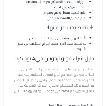
سهولة الاستخدام للمبتدئين مع خيارات متقدمة
للمستخدمين ذوي الخبرة.
إظهار النكهة بشكل واضح ومتوازن.
تصميم مريح للاستخدام اليومي.
⚠️ نقاط يجب مراعاتها:
الأداء النهائي يعتمد على نوع البود المستخدم.
قد تختلف سعة الخزان حسب اللوائح التنظيمية في بعض
الأسواق.
دليل شراء فوبو ارجوس جي4 بود كيت
عند اختيار جهاز بود قابل لإعادة التعبئة، من المهم النظر إلى سعة
البطارية وتوافق الجهاز مع أنواع السوائل المختلفة. يتميز هذا
الجهاز بقدرته على خدمة المستخدمين الذين يرغبون في الانتقال
من الأجهزة ذات الاستخدام الواحد إلى خيار أكثر اقتصادية على
المدى الطويل، مع الحفاظ على جودة النكهة وسهولة التشغيل.
⚠️ تحذير صحي وقانوني