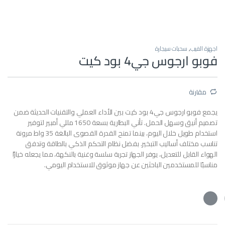
اجهزة الفيب
,
سحبات سيجارة
فوبو ارجوس جي4 بود كيت
مقارنة
يجمع فوبو ارجوس جي4 بود كيت بين الأداء العملي والتقنيات الحديثة ضمن
تصميم أنيق وسهل الحمل. تأتي البطارية بسعة 1650 مللي أمبير لتوفير
استخدام طويل خلال اليوم، بينما تمنح القدرة القصوى البالغة 35 واط مرونة
تناسب مختلف أساليب التبخير. بفضل نظام التحكم الذكي بالطاقة وتدفق
الهواء القابل للتعديل، يوفر الجهاز تجربة سلسة وغنية بالنكهة، مما يجعله خيارًا
مناسبًا للمستخدمين الباحثين عن جهاز موثوق للاستخدام اليومي.