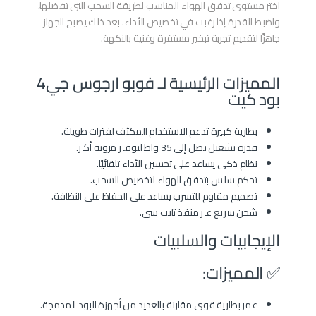
اختر مستوى تدفق الهواء المناسب لطريقة السحب التي تفضلها،
واضبط القدرة إذا رغبت في تخصيص الأداء. بعد ذلك يصبح الجهاز
جاهزًا لتقديم تجربة تبخير مستقرة وغنية بالنكهة.
المميزات الرئيسية لـ فوبو ارجوس جي4
بود كيت
بطارية كبيرة تدعم الاستخدام المكثف لفترات طويلة.
قدرة تشغيل تصل إلى 35 واط لتوفير مرونة أكبر.
نظام ذكي يساعد على تحسين الأداء تلقائيًا.
تحكم سلس بتدفق الهواء لتخصيص السحب.
تصميم مقاوم للتسرب يساعد على الحفاظ على النظافة.
شحن سريع عبر منفذ تايب سي.
الإيجابيات والسلبيات
✅ المميزات:
عمر بطارية قوي مقارنة بالعديد من أجهزة البود المدمجة.