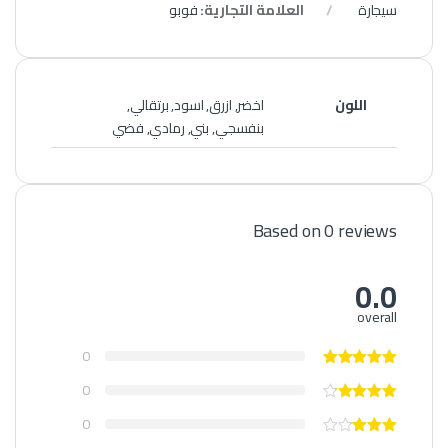
سيجارة
العلامة التجارية:
فوبو
اللون
اخضر, ازرق, اسود, برتقالي,
بنفسجي, بني, رمادي, فضي
Based on 0 reviews
0.0
overall
0
0
0