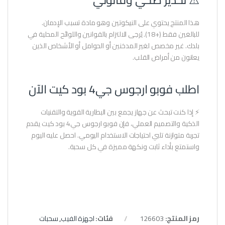
هذا المنتج يحتوي على النيكوتين وهو مادة تسبب الإدمان.
للبالغين فقط (+18). يُرجى الالتزام بالقوانين واللوائح المحلية في
بلدك. غير مخصص لغير المدخنين أو الحوامل أو الأشخاص الذين
يعانون من أمراض القلب.
اطلب فوبو ارجوس جي4 بود كيت الآن
⚡ إذا كنت تبحث عن جهاز يجمع بين البطارية القوية والتقنيات
الذكية والتصميم العملي، فإن فوبو ارجوس جي4 بود كيت يقدم
تجربة متوازنة تلبي احتياجات الاستخدام اليومي. احصل عليه اليوم
واستمتع بأداء ثابت ونكهة مميزة في كل سحبة.
رمز المنتج:
126603
فئات:
اجهزة الفيب
,
سحبات