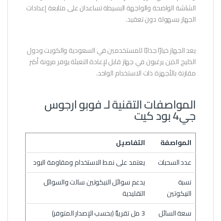
الشاشة الواضحة والواجهة البسيطة تساعدان على متابعة إعدادات
الجهاز بسهولة دون تعقيد.
يعد الجهاز خيارًا جذابًا للمستخدمين في السعودية والكويت ودول
الخليج الذين يرغبون في جهاز قابل لإعادة التعبئة يوفر مرونة أكبر
مقارنة بالأجهزة ذات الاستخدام الواحد.
المواصفات التقنية لـ فوبو ارجوس
جي4 بود كيت
المواصفة
التفاصيل
عدد السحبات
يعتمد على نمط الاستخدام ومقاومة البود
نسبة
يدعم سوائل النيكوتين سالت والسوائل
النيكوتين
التقليدية
سعة السائل
3 مل تقريبًا (بحسب الإصدار المتوفر)