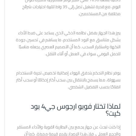
اليوم، مع قدرة تشغيل تصل إلى 35 واط لتلبية احتياجات شرائح
مختلفة من المستخدمين.
يبرز هذا الجهاز بفضل نظامه الذكي الذي يساعد على ضبط الأداء
بشكل متناسق مع البود المستخدم، ما يساهم في تحسين جودة
النكهة واستقرار السحب. كما أن التصميم العصري يجعله مناسبًا
للحمل اليومي سواء في العمل أو أثناء التنقل.
يوفر نظام التحكم بتدفق الهواء إمكانية تخصيص تجربة الاستخدام
بسهولة، مما يسمح بالانتقال بين سحب أكثر إحكامًا أو سحب أكثر
انفتاحًا بحسب التفضيل الشخصي.
لماذا تختار فوبو ارجوس جي4 بود
كيت؟
إذا كنت تبحث عن جهاز يجمع بين البطارية القوية والأداء المستقر
والحجم العملي، فإن هذا الإصدار يقدم قيمة مميزة. كما أن