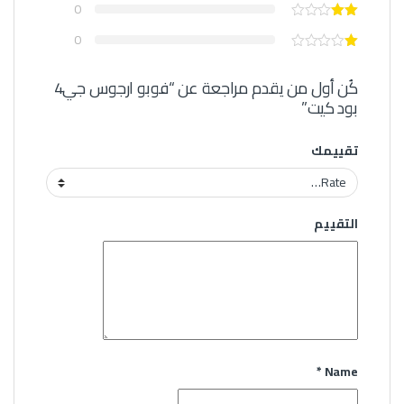
0
0
كُن أول من يقدم مراجعة عن “فوبو ارجوس جي4
بود كيت”
تقييمك
التقييم
*
Name