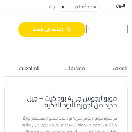
اللون
إزالة
فوبو ارجوس جي4 بود كيت quantity
إضافة إلى السلة
الوصف
المواصفات
المراجعات
فوبو ارجوس جي4 بود كيت – جيل
جديد من أجهزة البود الذكية
تم تطوير فوبو ارجوس جي4 بود كيت ليمنح المستخدم توازنًا
مثاليًا بين القوة وسهولة الاستخدام. يعتمد الجهاز على بطارية
داخلية بسعة 1650 مللي أمبير توفر استمرارية مميزة طوال