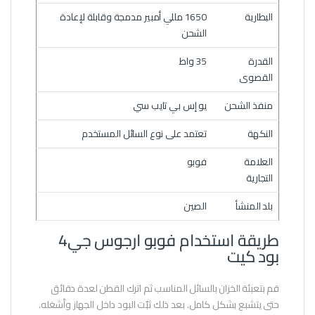
البطارية
1650 مللي أمبير مدمجة وقابلة لإعادة
الشحن
القدرة
35 واط
القصوى
منفذ الشحن
يو إس بي تايب سي
النكهة
تعتمد على نوع السائل المستخدم
العلامة
فوبو
التجارية
بلد المنشأ
الصين
طريقة استخدام فوبو ارجوس جي4
بود كيت
قم بتعبئة الخزان بالسائل المناسب ثم اترك القطن لعدة دقائق
حتى يتشبع بشكل كامل. بعد ذلك ثبّت البود داخل الجهاز وأشغله.