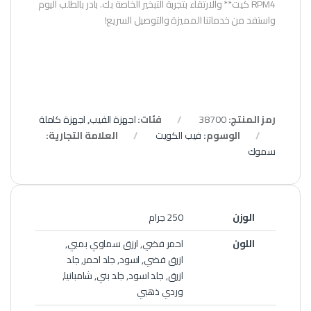
RPM4 كيت** والارتقاء بتجربة التبخير الخاصة بك. بادر بالطلب اليوم
واستفد من خدماتنا المميزة والتوصيل السريع!
رمز المنتج:
38700
فئات:
اجهزة الفيب
,
اجهزة كاملة
الوسوم:
فيب الكويت
العلامة التجارية:
سموك
الوزن
250 جرام
اللون
احمر فضي, ارزق سماوي بمبي,
ازرق فضي, اسود, جلد احمر, جلد
ازرق, جلد اسود, جلد بني, شامبانيا,
وردي ذهبي