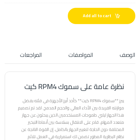
ر
ت
ب
ز
ى
Add all to cart
ا
م
-
1
.
4
الوصف
المواصفات
المراجعات
C
E
R
A
M
I
نظرة عامة على سموك RPM4 كيت
C
يبرز **سموك RPM4 كيت** كأحد أبرز الأجهزة في فئته بفضل
موازنته الفريدة بين الأداء العالي والحجم المدمج. لقد تم تصميم
هذا الجهاز ليلبي طموحات المستخدمين الذين يبحثون عن جهاز
متعدد المهام، قادر على الانتقال بسلاسة بين أنماط التبخير
المختلفة دون الحاجة لتغيير الجهاز بالكامل. إن القوة الناتجة عن
نظام البطارية المطور تضمن لك استمرارية في العمل تلائم