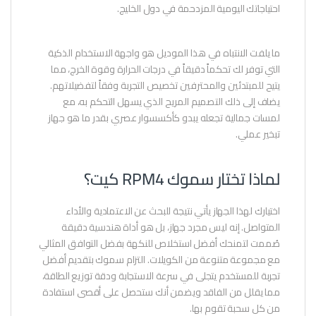
احتياجاتك اليومية المزدحمة في دول الخليج.
ما يلفت الانتباه في هذا الموديل هو واجهة الاستخدام الذكية
التي توفر لك تحكماً دقيقاً في درجات الحرارة وقوة الخرج، مما
يتيح للمبتدئين والمحترفين تخصيص التجربة وفقاً لتفضيلاتهم.
يضاف إلى ذلك التصميم المريح الذي يسهل التحكم به، مع
لمسات جمالية تجعله يبدو كأكسسوار عصري بقدر ما هو جهاز
تبخير عملي.
لماذا تختار سموك RPM4 كيت؟
اختيارك لهذا الجهاز يأتي نتيجة للبحث عن الاعتمادية والأداء
المتواصل. إنه ليس مجرد جهاز، بل هو أداة هندسية دقيقة
صُممت لتمنحك أفضل استخلاص للنكهة بفضل التوافق المثالي
مع مجموعة متنوعة من الكويلات. التزام سموك بتقديم أفضل
تجربة للمستخدم يتجلى في سرعة الاستجابة ودقة توزيع الطاقة،
مما يقلل من الفاقد ويضمن أنك ستحصل على أقصى استفادة
من كل سحبة تقوم بها.