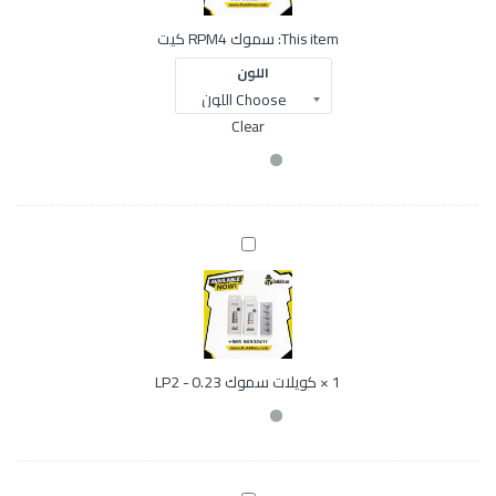
P
M
This item:
سموك RPM4 كيت
4
ك
اللون
ي
ت
Clear
ك
و
ي
ل
ا
ت
س
1
×
كويلات سموك LP2 - 0.23
م
و
ك
L
P
2