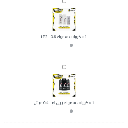
ك
-
و
0
ي
.
ل
2
ا
3
ت
س
1
×
كويلات سموك LP2 - 0.6
م
و
ك
L
P
2
ك
-
و
0
ي
.
ل
6
ا
ت
س
1
×
كويلات سموك ار بى ام - 0.4 ميش
م
و
ك
ا
ر