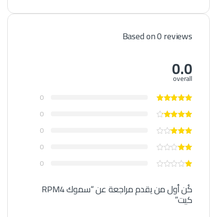
Based on 0 reviews
0.0
overall
0
0
0
0
0
كُن أول من يقدم مراجعة عن “سموك RPM4
كيت”