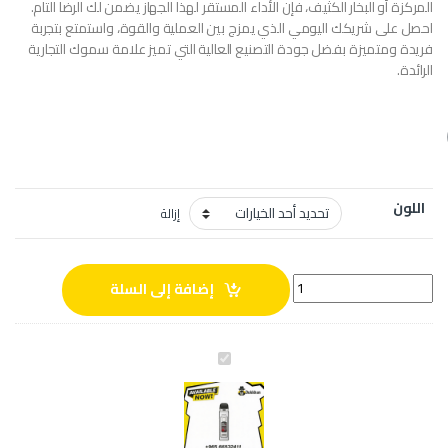
المركزة أو البخار الكثيف، فإن الأداء المستقر لهذا الجهاز يضمن لك الرضا التام.
احصل على شريكك اليومي الذي يمزج بين العملية والقوة، واستمتع بتجربة
فريدة ومتميزة بفضل جودة التصنيع العالية التي تميز علامة سموك التجارية
الرائدة.
اللون
إزالة
سموك RPM4 كيت quantity
إضافة إلى السلة
س
م
و
ك
R