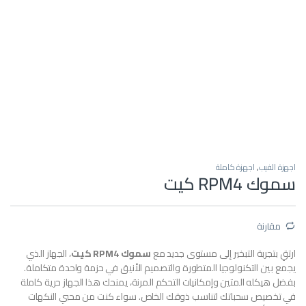
اجهزة الفيب
,
اجهزة كاملة
سموك RPM4 كيت
مقارنة
ارتقِ بتجربة التبخير إلى مستوى جديد مع
سموك RPM4 كيت
، الجهاز الذي
يجمع بين التكنولوجيا المتطورة والتصميم الأنيق في حزمة واحدة متكاملة.
بفضل هيكله المتين وإمكانيات التحكم المرنة، يمنحك هذا الجهاز حرية كاملة
في تخصيص سحباتك لتناسب ذوقك الخاص. سواء كنت من محبي النكهات