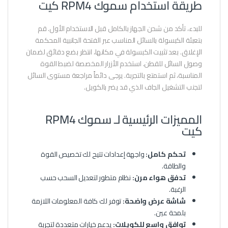
طريقة استخدام سموك RPM4 كيت
للبدء، تأكد من شحن الجهاز بالكامل قبل الاستخدام الأول. قم
بتعبئة الكبسولة بالسائل المناسب عبر الفتحة الجانبية المحكمة
الإغلاق. بعد تثبيت الكبسولة في مكانها، انتظر بضع دقائق لضمان
وصول السائل للقطن. استخدم الأزرار المخصصة لضبط القوة
المناسبة، ثم استمتع بالتجربة. يرجى دائماً مراجعة مستوى السائل
لتجنب التشغيل الجاف الذي قد يضر بالكويل.
المميزات الرئيسية لـ سموك RPM4
كيت
تحكم كامل:
واجهة إعدادات تتيح لك تخصيص القوة
والطاقة.
تدفق هواء مرن:
نظام متطور لتعديل السحب حسب
الرغبة.
شاشة عرض واضحة:
توفر لك كافة المعلومات اللازمة
بلمحة عين.
توافق واسع للكويلات:
يدعم خيارات متعددة لتجربة