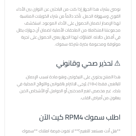
نوصي بشراء هذا الجهاز إذا كنت من الباحثين عن التوازن بين الأداء
القوي وسهولة الحمل. تأكد دائماً من شراء الكويلات المناسبة
لهذا الإصدار لضمان الحصول على الأداء الموعود. استكشف
مجموعتنا المتكاملة من الملحقات الأصلية لضمان أن جهازك يظل
في أفضل حالاته. اقتناؤك لهذا الجهاز يعني الحصول على تجربة
موثوقة ومدعومة بخبرة شركة سموك.
⚠️ تحذير صحي وقانوني
هذا المنتج يحتوي على النيكوتين وهو مادة تسبب الإدمان.
للبالغين فقط (+18). يُرجى الالتزام بالقوانين واللوائح المحلية في
بلدك. غير مخصص لغير المدخنين أو الحوامل أو الأشخاص الذين
يعانون من أمراض القلب.
اطلب سموك RPM4 كيت الآن
**هل أنت مستعد للتغيير؟** لا تفوت فرصة امتلاك **سموك