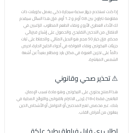
إذا كنت تستخدم جهاز سحبة سيجارة ذكي يعمل بكويلات ذات
مقاومة تتراوح بين 0.8 أوم و 1.2 أوم، فإن هذا السائل سيقدم
لك الأداء العطري الأروع ونقاء الطعم المطلوب. للراغبين في
الانتقال من التدخين التقليدي والحصول على إشباع فيزيائي
محكم، فإن خيار 50 مجم هو البديل المثالي. وللحفاظ على ثبات
جزيئات النيكوتين ونقاء الفواكه في أجواء الخليج الحارة، احرص
دائماً على تخزين العبوة في مكان بارد ومظلم بعيداً عن أشعة
الشمس المباشرة.
⚠️ تحذير صحي وقانوني
هذا المنتج يحتوي على النيكوتين وهو مادة تسبب الإدمان.
للبالغين فقط (+18). يُرجى الالتزام بالقوانين واللوائح المحلية في
بلدك. غير مخصص لغير المدخنين أو الحوامل أو الأشخاص الذين
يعانون من أمراض القلب.
اطلب ري فايل فراولة بطيخ علكة