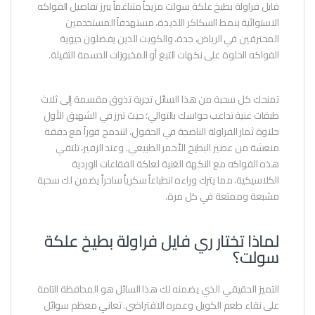
فايل فراولة بطيخ علكة سولت مزيجاً متناغماً يبرز تفاصيل الفواكه
الاستوائية بنمط السكاكر اللذيذة، مستهدفاً المستخدمين
المحترفين في الرياض، جدة، والكويت الذين يفضلون حيوية
الفواكه الحلوة على نكهات التبغ أو المخبوزات الدسمة الثقيلة.
تمنحك كل سحبة من هذا السائل تجربة تذوق مقسمة إلى ثلاث
طبقات غنية تداعب حواسك بالتوالي؛ حيث تبرز في الشهيق الأول
حلاوة ثمار الفراولة الناضجة في الحقول، لتندمج فوراً مع دفقة
منعشة من عصير البطيخ الأحمر الطبيعي. وعند الزفير، تلتقي
هذه الفواكه مع النكهة الغنية لعلكة الفقاعات الوردية
الكلاسيكية، مما يترك وراءه انطباعاً سكرياً ساحراً يضمن لك سحبة
مشبعة وممتعة في كل مرة.
لماذا تختار ري فايل فراولة بطيخ علكة
سولت؟
التميز الحقيقي الذي يضمنه لك هذا السائل هو المحافظة التامة
على نقاء طعم الكويل وعمره الافتراضي. تعاني معظم سوائل