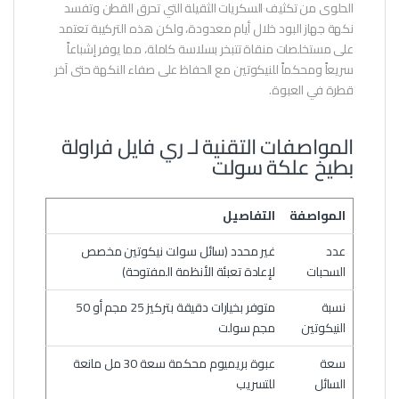
الحلوى من تكثيف السكريات الثقيلة التي تحرق القطن وتفسد
نكهة جهاز البود خلال أيام معدودة، ولكن هذه التركيبة تعتمد
على مستخلصات منقاة تتبخر بسلاسة كاملة، مما يوفر إشباعاً
سريعاً ومحكماً للنيكوتين مع الحفاظ على صفاء النكهة حتى آخر
قطرة في العبوة.
المواصفات التقنية لـ ري فايل فراولة
بطيخ علكة سولت
المواصفة
التفاصيل
عدد
غير محدد (سائل سولت نيكوتين مخصص
السحبات
لإعادة تعبئة الأنظمة المفتوحة)
نسبة
متوفر بخيارات دقيقة بتركيز 25 مجم أو 50
النيكوتين
مجم سولت
سعة
عبوة بريميوم محكمة سعة 30 مل مانعة
السائل
للتسريب