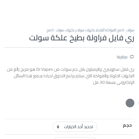
سولت ٥٠مج الفواكه الباردة
,
نكهات سولت
,
نكهات سولت ٥٠مج
ري فايل فراولة بطيخ علكة سولت
مقارنة
ري فايل ستروبيري واترميلون بابل جم سولت من Dr Vapes هو مزيج رائع من
النكهات الحلوة والفواكه التي ستثير براعم التذوق لديك! يجمع هذا السائل
الإلكتروني بسعة 30 مل
حجم