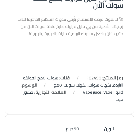
سولت الآن
🚀 لا تفوت فرصة الاستمتاع بأرقى نكهات السكاكر الفاخرة! اطلب
زجاجتك الأصلية من ري فايل فراولة بطيخ علكة سولت الآن من
متجر دخان واجعل سحبتك اليومية مليئة بالحيوية والبهجة!
رمز المنتج:
102490
فئات:
سولت ٥٠مج الفواكه
الباردة
,
نكهات سولت
,
نكهات سولت ٥٠مج
الوسوم:
Vape liquid
,
Vape juice
العلامة التجارية:
دكتور
فيب
الوزن
90 جرام