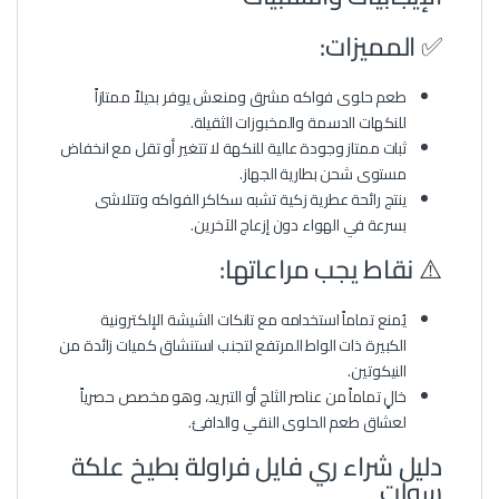
✅ المميزات:
طعم حلوى فواكه مشرق ومنعش يوفر بديلاً ممتازاً
للنكهات الدسمة والمخبوزات الثقيلة.
ثبات ممتاز وجودة عالية للنكهة لا تتغير أو تقل مع انخفاض
مستوى شحن بطارية الجهاز.
ينتج رائحة عطرية زكية تشبه سكاكر الفواكه وتتلاشى
بسرعة في الهواء دون إزعاج الآخرين.
⚠️ نقاط يجب مراعاتها:
يُمنع تماماً استخدامه مع تانكات الشيشة الإلكترونية
الكبيرة ذات الواط المرتفع لتجنب استنشاق كميات زائدة من
النيكوتين.
خالٍ تماماً من عناصر الثلج أو التبريد، وهو مخصص حصرياً
لعشاق طعم الحلوى النقي والدافئ.
دليل شراء ري فايل فراولة بطيخ علكة
سولت