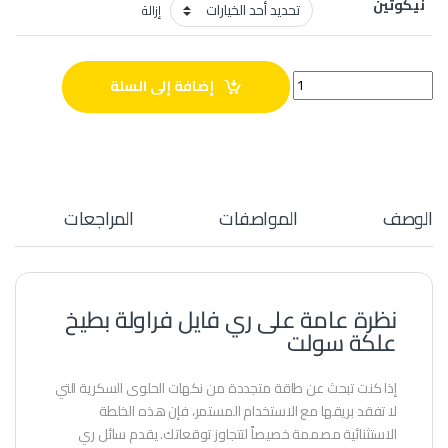
نيكوتين
إزالة
ري فايل فراولة بطيخ علكة سولت quantity
إضافة إلى السلة
الوصف
المواصفات
المراجعات
نظرة عامة على ري فايل فراولة بطيخ
علكة سولت
إذا كنت تبحث عن طاقة متجددة من نكهات الحلوى السكرية التي
لا تفقد بريقها مع الاستخدام المستمر، فإن هذه الخلطة
الاستثنائية مصممة خصيصاً لتتجاوز توقعاتك. يقدم سائل ري