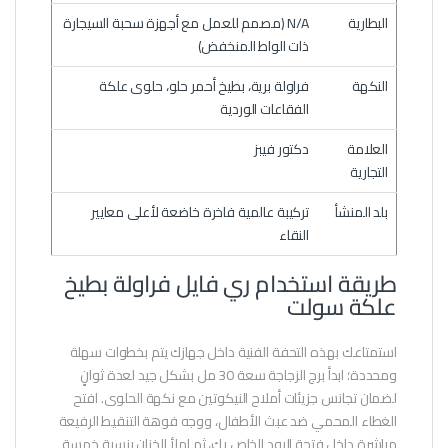
البطارية
N/A (مصمم للعمل مع أجهزة سحبة السيجارة
ذات الواط المنخفض)
النكهة
فراولة برية، بطيخ أحمر حلو، حلوى علكة
الفقاعات الوردية
العلامة
دكتور فيبز
التجارية
بلد المنشأ
تركيبة عالمية فاخرة خاضعة لأعلى معايير
النقاء
طريقة استخدام ري فايل فراولة بطيخ
علكة سولت
استمتاعك بهذه التحفة الفنية داخل جهازك يتم بخطوات سهلة
ومحددة؛ ابدأ برج الزجاجة سعة 30 مل بشكل جيد لعدة ثوانٍ
لضمان تجانس جزيئات أملاح النيكوتين مع نكهة الحلوى. افتح
الغطاء المحمي ضد عبث الأطفال، ووجه فوهة التنقيط الرفيعة
مباشرة داخل فتحة البود الخاص بك، ثم املأ الخزان بنسبة خمسة