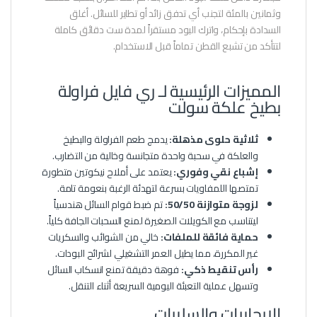
وثمانين بالمئة لتجنب أي تدفق زائد أو تطاير للسائل. أغلق
السدادة بإحكام، واترك البود مستقراً لمدة ست دقائق كاملة
لتتأكد من تشبع القطن تماماً قبل الاستخدام.
المميزات الرئيسية لـ ري فايل فراولة
بطيخ علكة سولت
ثلاثية حلوى مذهلة:
يدمج طعم الفراولة والبطيخ
والعلكة في سحبة واحدة متجانسة وخالية من التضارب.
إشباع نقي وفوري:
يعتمد على أملاح نيكوتين متطورة
تمتصها اللمفاويات بسرعة لتهدئة الرغبة بنعومة تامة.
لزوجة متوازنة 50/50:
تم ضبط قوام السائل هندسياً
ليتناسب مع الكويلات الصغيرة لمنع السحبات الجافة كلياً.
حماية فائقة للملفات:
خالي من الشوائب والسكريات
غير المكررة، مما يطيل العمر التشغيلي لشرائح البودات.
رأس تنقيط ذكي:
فوهة دقيقة تمنع انسكاب السائل
وتسهل عملية التعبئة اليومية السريعة أثناء التنقل.
الإيجابيات والسلبيات