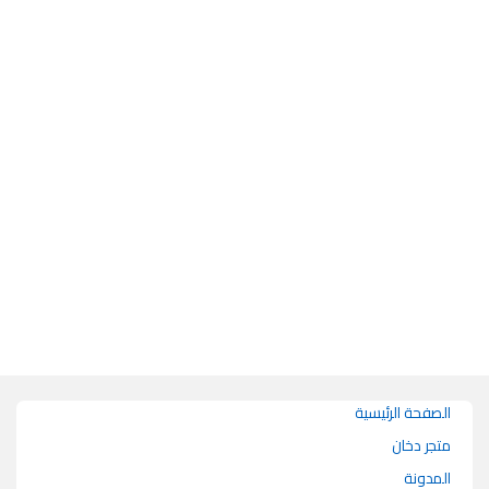
هناك العديد من الأشكال المختلفة لهذا المنتج. يمكن اختيار الخيارات على صفحة 
الصفحة الرئيسية
متجر دخان
المدونة