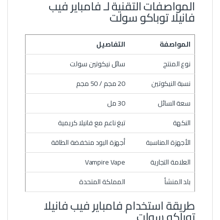
المواصفات التقنية لـ فامباير فيب
فانيلا توباكو سولت
المواصفة
التفاصيل
نوع المنتج
سائل نيكوتين سولت
نسبة النيكوتين
20 مجم / 50 مجم
سعة السائل
30 مل
النكهة
تبغ ناعم مع فانيلا كريمية
الأجهزة المناسبة
أجهزة البود منخفضة الطاقة
العلامة التجارية
Vampire Vape
بلد المنشأ
المملكة المتحدة
طريقة استخدام فامباير فيب فانيلا
توباكو سولت