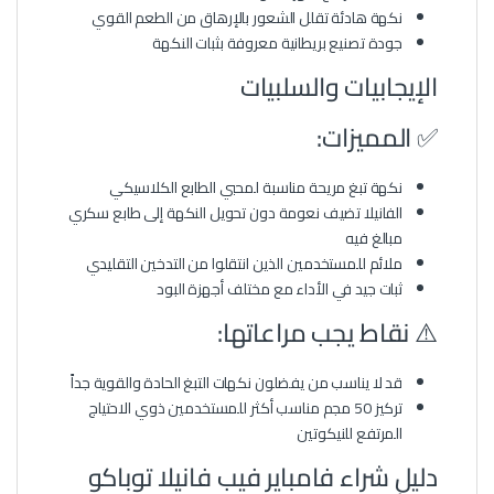
نكهة هادئة تقلل الشعور بالإرهاق من الطعم القوي
جودة تصنيع بريطانية معروفة بثبات النكهة
الإيجابيات والسلبيات
✅ المميزات:
نكهة تبغ مريحة مناسبة لمحبي الطابع الكلاسيكي
الفانيلا تضيف نعومة دون تحويل النكهة إلى طابع سكري
مبالغ فيه
ملائم للمستخدمين الذين انتقلوا من التدخين التقليدي
ثبات جيد في الأداء مع مختلف أجهزة البود
⚠️ نقاط يجب مراعاتها:
قد لا يناسب من يفضلون نكهات التبغ الحادة والقوية جداً
تركيز 50 مجم مناسب أكثر للمستخدمين ذوي الاحتياج
المرتفع للنيكوتين
دليل شراء فامباير فيب فانيلا توباكو