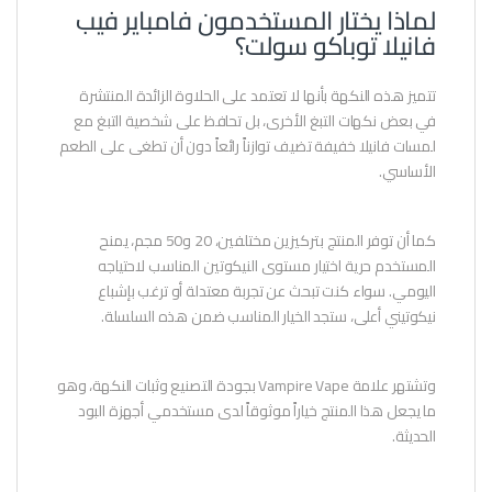
لماذا يختار المستخدمون فامباير فيب
فانيلا توباكو سولت؟
تتميز هذه النكهة بأنها لا تعتمد على الحلاوة الزائدة المنتشرة
في بعض نكهات التبغ الأخرى، بل تحافظ على شخصية التبغ مع
لمسات فانيلا خفيفة تضيف توازناً رائعاً دون أن تطغى على الطعم
الأساسي.
كما أن توفر المنتج بتركيزين مختلفين، 20 و50 مجم، يمنح
المستخدم حرية اختيار مستوى النيكوتين المناسب لاحتياجه
اليومي. سواء كنت تبحث عن تجربة معتدلة أو ترغب بإشباع
نيكوتيني أعلى، ستجد الخيار المناسب ضمن هذه السلسلة.
وتشتهر علامة Vampire Vape بجودة التصنيع وثبات النكهة، وهو
ما يجعل هذا المنتج خياراً موثوقاً لدى مستخدمي أجهزة البود
الحديثة.