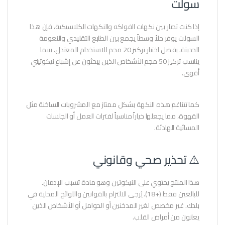
سولت
إذا كنت تحتار بين نكهات الفواكه والنكهات الكلاسيكية، فإن هذا
السولت يوفر حلاً وسطاً يجمع بين الطابع التقليدي والنعومة
الحديثة. يفضل اختيار تركيز 20 مجم للاستخدام المعتدل، بينما
يناسب تركيز 50 مجم الأشخاص الذين يبحثون عن إشباع نيكوتيني
أقوى.
كما تتناغم هذه النكهة بشكل ممتاز مع المشروبات الساخنة مثل
القهوة، مما يجعلها خياراً مناسباً لفترات العمل أو الجلسات
المسائية الهادئة.
⚠️ تحذير صحي وقانوني
هذا المنتج يحتوي على النيكوتين وهو مادة تسبب الإدمان.
للبالغين فقط (+18). يُرجى الالتزام بالقوانين واللوائح المحلية في
بلدك. غير مخصص لغير المدخنين أو الحوامل أو الأشخاص الذين
يعانون من أمراض القلب.