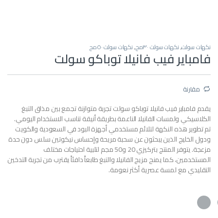
نكهات سولت
,
نكهات سولت ٣٠مج
,
نكهات سولت ٥٠مج
فامباير فيب فانيلا توباكو سولت
مقارنة
يقدم فامباير فيب فانيلا توباكو سولت تجربة متوازنة تجمع بين مذاق التبغ
الكلاسيكي ولمسات الفانيلا الناعمة بطريقة أنيقة تناسب الاستخدام اليومي.
تم تطوير هذه النكهة لتلائم مستخدمي أجهزة البود في السعودية والكويت
ودول الخليج الذين يبحثون عن سحبة مريحة وإحساس نيكوتين سلس دون حدة
مزعجة. يتوفر المنتج بتركيزي 20 و50 مجم لتلبية احتياجات مختلف
المستخدمين، كما يمنح مزيج الفانيلا والتبغ طابعاً دافئاً يقترب من تجربة التدخين
التقليدي مع لمسة عصرية أكثر نعومة.