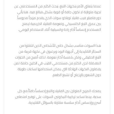
عندما يتعلق الأمر بنكهات التبغ، يبحث الكثير من المستخدمين عن
تجربة متوازنة لا تكون جافة أو قوية بشكل مبالغ فيه. هنا يأتي
دور فامباير فيب فانيلا توباكو سولت الذي يقدم مزيجاً مدروساً
بين عمق التبغ الكلاسيكي ونعومة الفانيلا الكريمية ليمنح
المستخدم إحساساً أكثر راحة وانسيابية أثناء الاستخدام اليومي.
هذا السولت مناسب بشكل خاص للأشخاص الذين انتقلوا من
السجائر التقليدية إلى أجهزة البود ويرغبون في نكهة قريبة من
التبغ الحقيقي ولكن بلمسة أكثر نعومة. لذلك أصبح من الخيارات
المفضلة لدى الكثير من مستخدمي الفيب في الخليج، خاصة لمن
يفضلون النكهات الهادئة التي يمكن استخدامها لساعات طويلة
دون الشعور بالإزعاج أو تشبع الطعم.
يمنحك المزيج المتوازن بين الفانيلا والتبغ إحساساً دافئاً مع كل
سحبة، بينما تساعد تركيبة النيكوتين السولت على توفير امتصاص
أسرع وإحساس أكثر سلاسة مقارنة بالسوائل التقليدية.