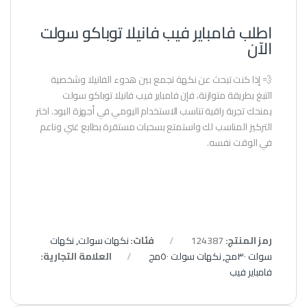
اطلب فامباير فيب فانيلا توباكو سولت
الآن
💨 إذا كنت تبحث عن نكهة تجمع بين هدوء الفانيلا وشخصية
التبغ بطريقة متوازنة، فإن فامباير فيب فانيلا توباكو سولت
يمنحك تجربة راقية تناسب الاستخدام اليومي في أجهزة البود. اختر
التركيز المناسب لك واستمتع بسحبات مستقرة بطابع غني وناعم
في الوقت نفسه.
رمز المنتج:
124387
فئات:
نكهات سولت
,
نكهات
سولت ٣٠مج
,
نكهات سولت ٥٠مج
العلامة التجارية:
فامباير فيب