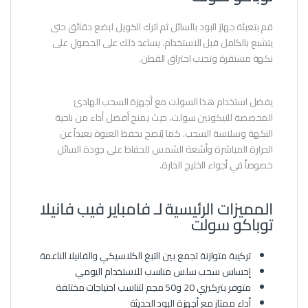
قم بتعبئة جهاز البود بالسائل ثم اترك الكويل لبضع دقائق حتى
يتشبع بالكامل قبل الاستخدام. يساعد ذلك على الحصول على
نكهة مستقرة وتجنب احتراق القطن.
يفضل استخدام هذا السولت مع أجهزة السحب الهادئ
المخصصة للنيكوتين سولت، حيث يمنح أفضل أداء من ناحية
النكهة وسلاسة السحب. كما يُنصح بحفظ العبوة بعيداً عن
الحرارة المباشرة وأشعة الشمس للحفاظ على جودة السائل
خصوصاً في أجواء الخليج الحارة.
المميزات الرئيسية لـ فامباير فيب فانيلا
توباكو سولت
تركيبة متوازنة تجمع بين التبغ الكلاسيكي والفانيلا الناعمة
إحساس سحب سلس مناسب للاستخدام اليومي
متوفر بتركيزي 20 و50 مجم لتناسب احتياجات مختلفة
أداء ممتاز مع أجهزة البود الحديثة