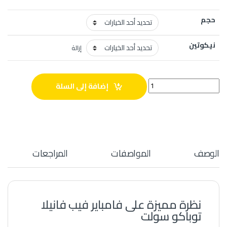
حجم
نيكوتين
إزالة
فامباير فيب فانيلا توباكو سولت quantity
إضافة إلى السلة
الوصف
المواصفات
المراجعات
نظرة مميزة على فامباير فيب فانيلا
توباكو سولت