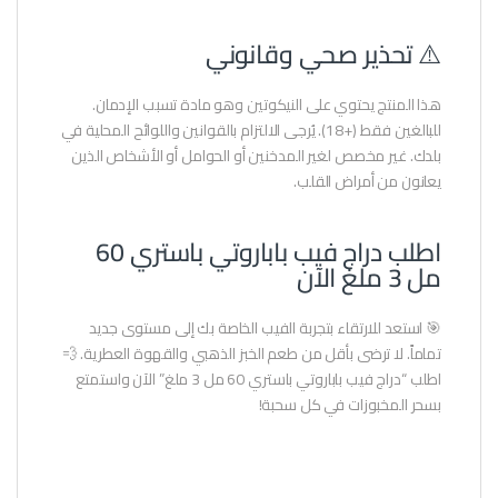
⚠️ تحذير صحي وقانوني
هذا المنتج يحتوي على النيكوتين وهو مادة تسبب الإدمان.
للبالغين فقط (+18). يُرجى الالتزام بالقوانين واللوائح المحلية في
بلدك. غير مخصص لغير المدخنين أو الحوامل أو الأشخاص الذين
يعانون من أمراض القلب.
اطلب دراج فيب باباروتي باستري 60
مل 3 ملغ الآن
🎯 استعد للارتقاء بتجربة الفيب الخاصة بك إلى مستوى جديد
تماماً. لا ترضى بأقل من طعم الخبز الذهبي والقهوة العطرية. 💨
اطلب “دراج فيب باباروتي باستري 60 مل 3 ملغ” الآن واستمتع
بسحر المخبوزات في كل سحبة!