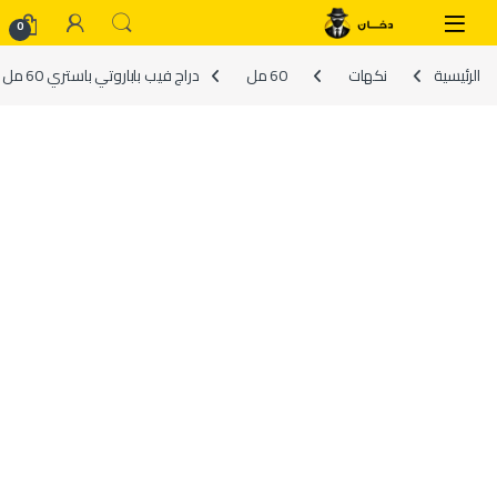
Skip to navigatio
Skip to conten
0
الرئيسية
نكهات
60 مل
دراج فيب باباروتي باستري 60 مل