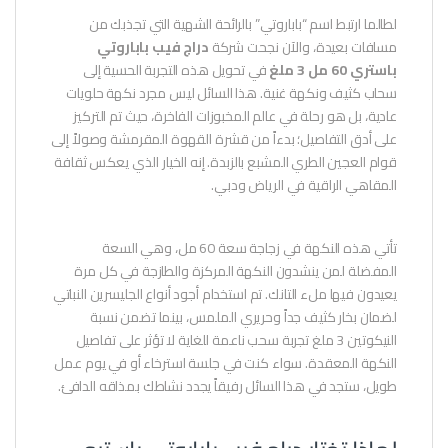
لطالما ارتبط اسم “باباروتي” بالرائحة الشهية التي تجذبك من
مسافات بعيدة، والآن نجحت شركة
دراج فيب باباروتي
باستري 60 مل 3 ملغ
في تحويل هذه التجربة الحسية إلى
سحاب كثيف ونكهة غنية. هذا السائل ليس مجرد نكهة حلويات
عادية، بل هو رحلة في عالم المخبوزات الفاخرة، حيث تم التركيز
على أدق التفاصيل؛ بدءاً من قشرة القهوة المقرمشة وصولاً إلى
قوام العجين الطري المشبع بالزبدة. إنه الخيار الذي يعكس ثقافة
المقاهي الراقية في الرياض ودبي.
تأتي هذه النكهة في زجاجة سعة 60 مل، وهي السعة
المفضلة لمن ينشدون النكهة المركزة والطازجة في كل مرة
يعيدون فيها ملء التانك. تم استخدام أجود أنواع الجليسرين النباتي
لضمان بخار كثيف جداً وحريري الملمس، بينما تضمن نسبة
النيكوتين 3 ملغ تجربة سحب ناعمة للغاية لا تؤثر على تفاصيل
النكهة المعقدة. سواء كنت في جلسة استرخاء أو في يوم عمل
طويل، ستجد في هذا السائل رفيقاً يجدد نشاطك بمذاقه الدافئ.