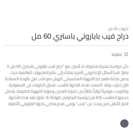
نكهات
,
60 مل
دراج فيب باباروتي باستري 60 مل
مقارنة
دلل حواسك بتجربة مخبوزات لا تُنسى مع “دراج فيب باباروتي باستري 60 مل 3
ملغ”. هذا السائل الإلكتروني الفريد ينقلك إلى عالم المخبوزات العالمية، حيث
يدمج ببراعة طعم خبز القهوة المكسيكي الهش مع قلب غني بالزبدة المملحة
التي تذوب برقة. صُممت هذه النكهة لتناسب عشاق الحلويات في السعودية
والكويت، موفرةً توازناً مثالياً بين حلاوة العجين ومرارة القهوة الخفيفة. بفضل
حجمها المناسب (60 مل) ونسبة النيكوتين الهادئة (3 ملغ)، تعد هذه النكهة
الخيار الأمثل لمن يبحث عن “فيب” يومي فخم يحاكي نكهة الباباروتي الأصلية.