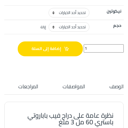
نيكوتين
حجم
إزالة
دراج فيب باباروتي باستري 60 مل quantity
إضافة إلى السلة
الوصف
المواصفات
المراجعات
نظرة عامة على دراج فيب باباروتي
باستري 60 مل 3 ملغ