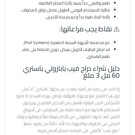
طعم واقعي جداً يشبه رائحة المخابز العالمية.
مثالية للاستخدام اليومي الطويل بفضل توازن المكونات.
رائحة البخار طيبة جداً وغير مزعجة للآخرين.
⚠️ نقاط يجب مراعاتها:
غير مخصصة لأجهزة السحبة الصغيرة (Pod Systems).
قد تحتاج لتنظيف الكويل بشكل دوري للحفاظ على نقاء
طعم الباستري.
دليل شراء دراج فيب باباروتي باستري
60 مل 3 ملغ
إذا كنت في حيرة من أمرك وتبحث عن نكهة “باستري” لا تُمل،
فإن هذا المنتج هو وجهتك النهائية. نوصي بهذه النسخة (3 ملغ)
للأشخاص الذين انتقلوا بالفعل من التدخين التقليدي ويريدون
الاستمتاع بالنكهة مع كمية ضئيلة من النيكوتين. في أسواق
الخليج، تُعد نكهات الباباروتي من الأكثر مبيعاً نظراً لارتباطها بذوقنا
المحلي في الحلويات والقهوة، لذا تأكد دائماً من وجود شعار
“دراج فيب” الأصلي على الزجاجة لضمان أفضل تجربة.