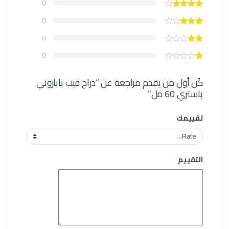
0
0
0
0
كُن أول من يقدم مراجعة عن “دراج فيب باباروتي
باستري 60 مل”
تقييمك
التقييم