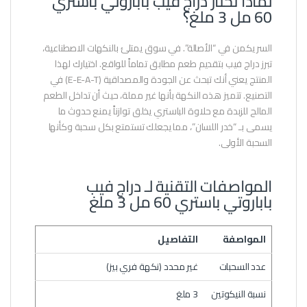
لماذا تختار دراج فيب باباروتي باستري
60 مل 3 ملغ؟
السر يكمن في “الأصالة”. في سوق يمتلئ بالنكهات الاصطناعية،
تبرز دراج فيب بتقديم طعم مطابق تماماً للواقع. اختيارك لهذا
المنتج يعني أنك تبحث عن الجودة والمصداقية (E-E-A-T) في
التصنيع. تتميز هذه النكهة بأنها غير مملة، حيث أن تداخل الطعم
المالح للزبدة مع حلاوة الباستري يخلق توازناً يمنع حدوث ما
يسمى بـ “خدر اللسان”، مما يجعلك تستمتع بكل سحبة وكأنها
السحبة الأولى.
المواصفات التقنية لـ دراج فيب
باباروتي باستري 60 مل 3 ملغ
المواصفة
التفاصيل
عدد السحبات
غير محدد (نكهة فري بيز)
نسبة النيكوتين
3 ملغ