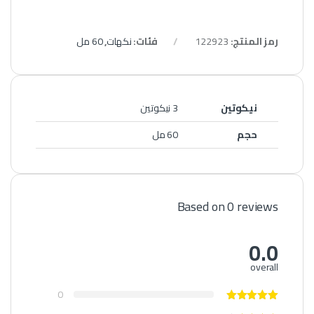
رمز المنتج:
122923
فئات:
نكهات
,
60 مل
نيكوتين
3 نيكوتين
حجم
60 مل
Based on 0 reviews
0.0
overall
0