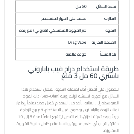
سعة السائل
60 مل
البطارية
تعتمد على الجهاز المستخدم
النكهة
خبز القهوة المكسيكي (باباروتي) مع زبدة
العلامة التجارية
Drag Vape
بلد المنشأ
جودة عالمية
طريقة استخدام دراج فيب باباروتي
باستري 60 مل 3 ملغ
للحصول على أفضل أداء لطبقات النكهة، يُفضل استخدام هذا
السائل مع أجهزة الشيشة الإلكترونية (Sub-Ohm) ذات القوة
المتوسطة إلى العالية. تأكد من استخدام كويل جديد تماماً لإظهار
نوتات الزبدة والباستري بوضوح. قبل الاستخدام، قم برج الزجاجة
جيداً، وبعد تعبئة الخزان، اترك القطن ليتشبع تماماً لمدة 5 إلى 10
دقائق لتجنب أي طعم محروق والاستمتاع بكامل حلاوة القهوة
المخبوزة.