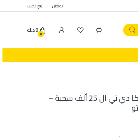
تواصل
تتبع الطلب
0
د.ك
0
برو هوبو هوكا دي تي ال 25 ألف سحبة –
و