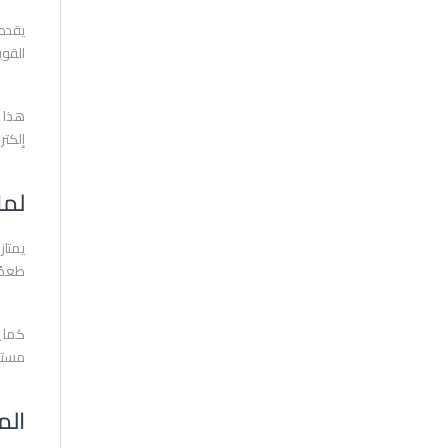
القوي
هذا ا
إلكتروني طويل
لماذا
يمتاز
طعمًا
مستقر
الم