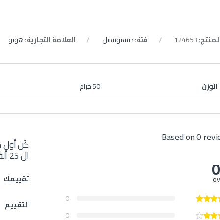
المنتج:
124653
فئة:
ديسبوسيبل
العلامة التجارية:
هوبو
الوزن
50 جرام
Based on 0 rev
كُن أول 
ال 25 ألف سحبة – كراميل ماكياتو”
0
تقييمك
ov
0
التقييم
0