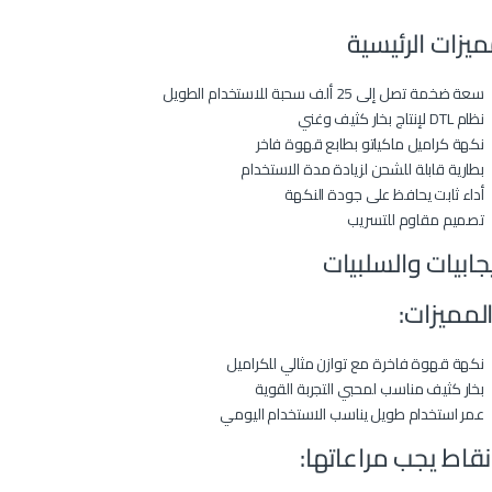
ميزات الرئيسية
سعة ضخمة تصل إلى 25 ألف سحبة للاستخدام الطويل
نظام DTL لإنتاج بخار كثيف وغني
نكهة كراميل ماكياتو بطابع قهوة فاخر
بطارية قابلة للشحن لزيادة مدة الاستخدام
أداء ثابت يحافظ على جودة النكهة
تصميم مقاوم للتسريب
يجابيات والسلبيات
لمميزات:
نكهة قهوة فاخرة مع توازن مثالي للكراميل
بخار كثيف مناسب لمحبي التجربة القوية
عمر استخدام طويل يناسب الاستخدام اليومي
نقاط يجب مراعاتها: