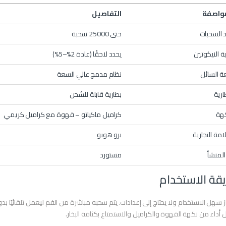
واصفة
التفاصيل
 السحبات
حتى 25000 سحبة
ة النيكوتين
يحدد لاحقًا (عادة 2%–5%)
 السائل
نظام مدمج عالي السعة
ارية
بطارية قابلة للشحن
كهة
كراميل ماكياتو – قهوة مع كراميل كريمي
امة التجارية
برو هوبو
المنشأ
مستورد
قة الاستخدام
ز سهل الاستخدام ولا يحتاج إلى إعدادات. يتم سحبه مباشرة من الفم ليعمل تلقائيًا 
أداء من نكهة القهوة والكراميل والاستمتاع بكثافة البخار.