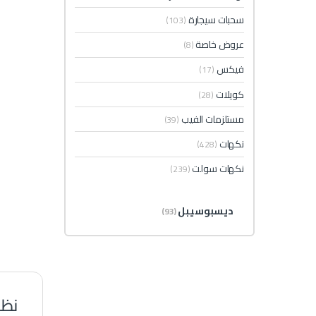
سحبات سيجارة
(103)
عروض خاصة
(8)
فيكس
(17)
كويلات
(28)
مستلزمات الفيب
(39)
نكهات
(428)
نكهات سولت
(239)
ديسبوسيبل
(93)
نظرة 