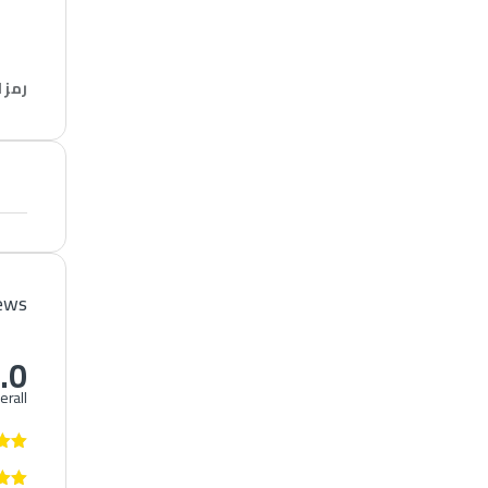
رمز 
iews
.0
erall