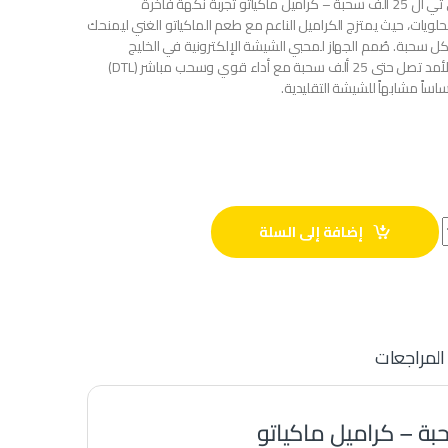
يقدم برو هوبو هوكا دي تي ال 25 ألف سحبة – كراميل ماكياتو تجربة نكهة فاخرة
ويات، حيث يمتزج الكراميل الناعم مع طعم الماكياتو الغني ليمنحك
ع كل سحبة. صُمم الجهاز لمحبي الشيشة الإلكترونية في الخليج
الباحثين عن تجربة طويلة الأمد تصل حتى 25 ألف سحبة مع أداء قوي وسحب مباشر (DTL)
اً مشابهاً للشيشة التقليدية.
 quantity
إضافة إلى السلة
المراجعات