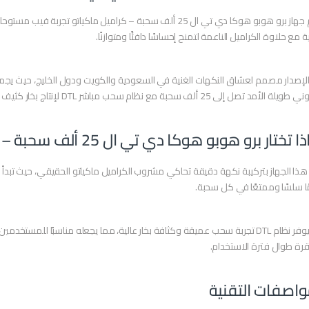
يقدم جهاز برو هوبو هوكا دي تي ال 25 ألف سحبة – كراميل ماكي
ة مع حلاوة الكراميل الناعمة لتمنح إحساسًا دافئًا ومتوازنًا.
لإصدار مصمم لعشاق النكهات الغنية في السعودية والكويت ودول الخليج، حيث يجمع 
ة الأمد تصل إلى 25 ألف سحبة مع نظام سحب مباشر DTL لإنتاج بخار كثيف ومريح.
 تختار برو هوبو هوكا دي تي ال 25 ألف سحبة – كراميل ماكياتو؟
 هذا الجهاز بتركيبة نكهة دقيقة تحاكي مشروب الكراميل ماكياتو الحقيقي، حيث تبدأ 
 سلسًا وممتعًا في كل سحبة.
كما يوفر نظام DTL تجربة سحب عميقة وكثافة بخار عالية، مما يجعله مناسبًا لل
ة طوال فترة الاستخدام.
واصفات التقنية