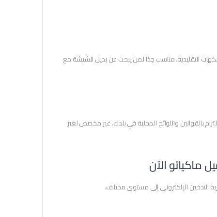
نكهات التقليدية. مناسب جدًا لمن يبحث عن بديل للشيشة مع
 النيكوتين وهو مادة تسبب الإدمان. للبالغين فقط (+18). يُرجى الالتزام بالقوانين واللوائح المحلية في بلدك. غير مخصص لغير
جربة التدخين الإلكتروني إلى مستوى مختلف.