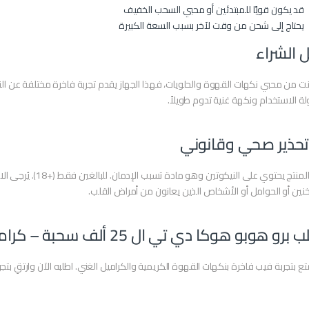
قد يكون قويًا للمبتدئين أو محبي السحب الخفيف
يحتاج إلى شحن من وقت لآخر بسبب السعة الكبيرة
ل الشراء
نت من محبي نكهات القهوة والحلويات، فهذا الجهاز يقدم تجربة فاخرة مختلفة عن ال
 الاستخدام ونكهة غنية تدوم طويلاً.
تحذير صحي وقانوني
هذا المنتج يحتوي على
نين أو الحوامل أو الأشخاص الذين يعانون من أمراض القلب.
رو هوبو هوكا دي تي ال 25 ألف سحبة – كراميل ماكياتو الآن
ع بتجربة فيب فاخرة بنكهات القهوة الكريمية والكراميل الغني. اطلبه الآن وارتقِ بت