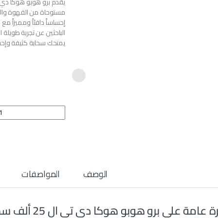
مستوحاة من القهوة والحل
إحساساً دافئاً ومميزاً م
يمنحك سحابة كثيفة وإحساس
برو هوبو هوكا دي تي ال 25 ألف سحبة – كراميل ماكياتو
الوصف
المواصفات
عامة على برو هوبو هوكا دي تي ال 25 ألف سحبة – كراميل ماكياتو