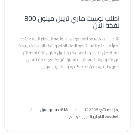
اطلب لوست ماري تريبل ميلون 800
نفخة الآن
🎯 هل أنت مستعد لغمر حواسك بتوليفة الشمام الثلاثية الأكثر
تميزاً في عالم الفيب؟ اختبر النقاء الفاخر والأداء الثابت الذي تبحث
عنه. احصل على جهاز لوست ماري تريبل ميلون 800 نفخة الآن
من متجرنا، واستمتع بتجربة تسوق فريدة مع خدمة الشحن
السريع لجميع مدن المملكة ودول الخليج العربي!
رمز المنتج:
122295
فئة:
ديسبوسيبل
العلامة التجارية:
جي دي آي