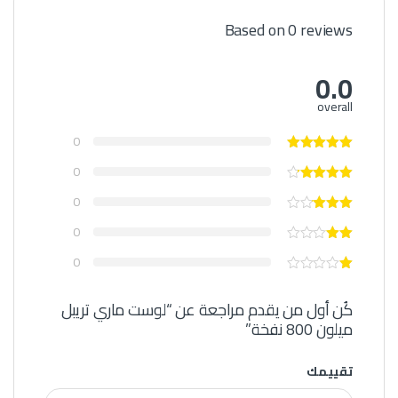
Based on 0 reviews
0.0
overall
0
0
0
0
0
كُن أول من يقدم مراجعة عن “لوست ماري تريبل
ميلون 800 نفخة”
تقييمك