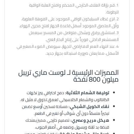
1. قم بإزالة الغلاف الخارجي المحكم وافتح العلبة الواقية
للرطوبة.
2. انزع غطاء السيليكون الواقي الموجود على الفوهة العلوية،
وأزل الملصق الموجود أسفل قاعدة الجهاز لفتح مجرى الهواء.
3. استنشق برفق وبشكل متواصل من المبسم؛ سيعمل
المستشعر الداخلي فورياً على إنتاج البخار الغني.
4. عند انتهاء العمر الافتراضي للجهاز، سيومض الضوء الصغير في
الأسفل، مما يعلن ضرورة استبداله بجهاز جديد.
المميزات الرئيسية لـ لوست ماري تريبل
ميلون 800 نفخة
توليفة الشمام الثلاثية:
دمج احترافي يبرز نكهات
الكانتالوب والشمام الكلاسيكي لعمق تذوق لا مثيل له.
نقاء الكويل الشبكي:
مساحة تسخين أوسع تضمن
تبخيراً متسقاً دون أي شوائب أو تغير في الطعم.
هيكل مريح وعصري:
تصميم خارجي مميز يمنحك
قبضة يد ثابتة ويسهل وضعه في أصغر الجيوب.
ضربة حلق مشبعة ونظيفة:
تركيز نيكوتين مدروس