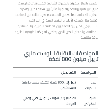
الشعور بالملل مقارنة بالنكهات الأحادية التقليدية. توفر لوست
ماري عبر تقنياتها الحصرية توازناً مثالياً بين سعة الخزان وقدرة
البطارية الداخلية، مما يضمن للمستخدم تجربة خالية من المتاعب
التقنية مثل ضعف الأداء أو الطعم المحترق. إنها الخيار
الاستراتيجي لمن يريد الجمع بين الفخامة البصرية، والاعتمادية
المطلقة، والمذاق الغني الذي يحاكي الفواكه الطبيعية الطازجة
بدقة متناهية.
المواصفات التقنية لـ لوست ماري
تريبل ميلون 800 نفخة
المواصفة
التفاصيل
عدد
تصل إلى 800 نفخة (تختلف حسب طريقة
السحبات
الاستنشاق)
نسبة
20 ملغ (2٪) سولت نيكوتين نقي وعالي
النيكوتين
الجودة