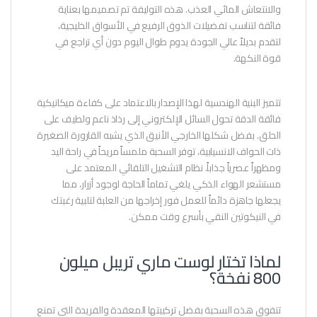
والانتعاش المائي العذب. هذه التوليفة تم تصميمها بعناية
فائقة لتناسب تفضيلات الذوق الرفيع في الأسواق الخليجية،
لتقدم بديلاً عالي الجودة يدوم طوال اليوم دون أي تراجع في
قوة النكهة.
تتميز البنية الهندسية لهذا الإصدار بالاعتماد على كفاءة ميكانيكية
فائقة الدقة تحول السائل الإلكتروني إلى رذاذ ناعم ولطيف على
الحلق. بفضل شكلها الخارجي الأنيق الذي يشبه القارورة الصغيرة
ذات الحواف الانسيابية، توفر السحبة ملمساً مريحاً في راحة اليد
ومظهراً عصرياً جذاباً. نظام التشغيل التلقائي المعتمد على
مستشعر الهواء الذكي يلغي تماماً الحاجة لوجود أزرار، مما
يجعلها جاهزة دائماً للعمل فور إخراجها من العلبة لتلبية رغبتك
في النيكوتين النقي بأسرع وقت ممكن.
لماذا تختار لوست ماري تريبل ميلون
800 نفخة؟
تتفوق هذه السحبة بفضل تركيبتها المعقدة والفريدة التي تمنع