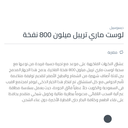
ديسبوسيبل
لوست ماري تريبل ميلون 800 نفخة
مقارنة
عشاق النكهات الفاكهية على موعد مع تجربة حسية فريدة من نوعها مع
سحبة لوست ماري تريبل ميلون 800 نفخة الفاخرة.
يدمج هذا الجهاز المدمج
بين ثلاثة أصناف شهيرة من الشمام والبطيخ الأصفر لتقديم توليفة متناغمة
تأسر الحواس مع كل استنشاق.
تم ابتكار هذا الخيار الذكي ليوفر لمجتمع الفيب
في السعودية والكويت حلاً عملياً فائق الجودة، حيث يعمل بسلاسة مطلقة
عبر آلية السحب التلقائي مدعوماً ببطارية مثالية وكويل شبكي متقدم يحافظ
على نقاء الطعم وكثافة البخار حتى القطرة الأخيرة دون عناء الشحن.