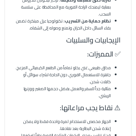
بعناية ليمنحك الراحة الفورية مع المحافظة على سلاسة
السحب.
نظام حماية من التسريب:
تكنولوجيا عزل مبتكرة تضمن
بقاء السائل داخل الخزان وتمنع وصوله إلى الشفاه.
الإيجابيات والسلبيات
✅ المميزات:
مذاق طبيعي غني يخلو تماماً من الطعم الكيميائي المزعج.
جاهزة للاستعمال الفوري دون الحاجة لشراء سوائل أو
كابلات شحن.
مثالية جداً للسفر والعمل بفضل حجمها الصغير ووزنها
الريشي.
⚠️ نقاط يجب مراعاتها:
الجهاز مخصص للاستخدام لمرة واحدة فقط ولا يمكن
إعادة شحن البطارية بعد نفادها.
قد لا تناسب محبي النكهات المثلجة القوية نظراً لتركيزها