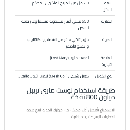
سعة
2.0 مل من المزيج الفاكهي المحكم
السائل
البطارية
550 ميللي أمبير مشحونة مسبقاً وغير قابلة
للشحن
النكهة
مزيج ثلاثي فاخر من الشمام والكانتالوب
والبطيخ الأصفر
العلامة
لوست ماري (Lost Mary)
التجارية
نوع الكويل
كويل شبكي (Mesh Coil) لتعزيز الأداء والنقاء
طريقة استخدام لوست ماري تريبل
ميلون 800 نفخة
للاستمتاع بأفضل أداء ممكن من جهازك الجديد، اتبع هذه
الخطوات البسيطة والمباشرة: