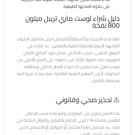
على حلاوة الفاكهة الطبيعية.
دليل شراء لوست ماري تريبل ميلون
800 نفخة
تعتبر هذه السحبة خياراً استثنائياً للأشخاص الذين يفضلون النكهات
الفاكهية الحلوة والدافئة المليئة بالتفاصيل. عند الشراء في
السوق الخليجي، احرص دائماً على فحص كود التحقق الأمني
الموجود خلف العبوة للتأكد من حصولك على المنتج الأصلي من
لوست ماري. هذا يضمن لك جودة القطن الداخلي ومطابقة
المكونات لأعلى المعايير الصحية العالمية، مما يمنحك تجربة آمنة
وممتعة بالكامل.
⚠️ تحذير صحي وقانوني
هذا المنتج يحتوي على النيكوتين وهو مادة تسبب الإدمان.
للبالغين فقط (+18). يُرجى الالتزام بالقوانين واللوائح المحلية في
بلدك. غير مخصص لغير المدخنين أو الحوامل أو الأشخاص الذين
يعانون من أمراض القلب.