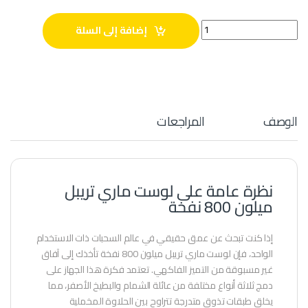
لوست ماري تريبل ميلون 800 نفخة quantity
إضافة إلى السلة
الوصف
المراجعات
نظرة عامة على لوست ماري تريبل
ميلون 800 نفخة
إذا كنت تبحث عن عمق حقيقي في عالم السحبات ذات الاستخدام
الواحد، فإن لوست ماري تريبل ميلون 800 نفخة تأخذك إلى آفاق
غير مسبوقة من التميز الفاكهي. تعتمد فكرة هذا الجهاز على
دمج ثلاثة أنواع مختلفة من عائلة الشمام والبطيخ الأصفر، مما
يخلق طبقات تذوق متدرجة تتراوح بين الحلاوة المخملية