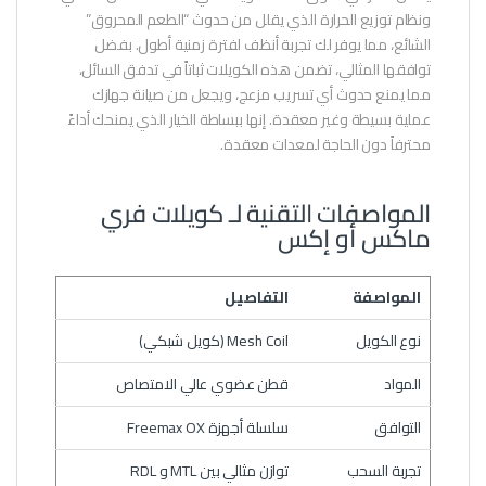
ونظام توزيع الحرارة الذي يقلل من حدوث “الطعم المحروق”
الشائع، مما يوفر لك تجربة أنظف لفترة زمنية أطول. بفضل
توافقها المثالي، تضمن هذه الكويلات ثباتاً في تدفق السائل،
مما يمنع حدوث أي تسريب مزعج، ويجعل من صيانة جهازك
عملية بسيطة وغير معقدة. إنها ببساطة الخيار الذي يمنحك أداءً
محترفاً دون الحاجة لمعدات معقدة.
المواصفات التقنية لـ كويلات فري
ماكس أو إكس
المواصفة
التفاصيل
نوع الكويل
Mesh Coil (كويل شبكي)
المواد
قطن عضوي عالي الامتصاص
التوافق
سلسلة أجهزة Freemax OX
تجربة السحب
توازن مثالي بين MTL و RDL