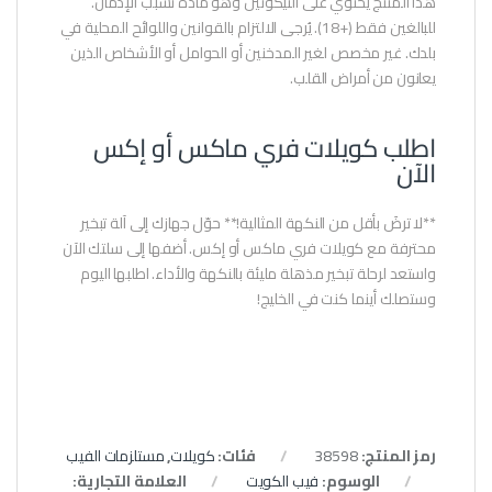
هذا المنتج يحتوي على النيكوتين وهو مادة تسبب الإدمان.
للبالغين فقط (+18). يُرجى الالتزام بالقوانين واللوائح المحلية في
بلدك. غير مخصص لغير المدخنين أو الحوامل أو الأشخاص الذين
يعانون من أمراض القلب.
اطلب كويلات فري ماكس أو إكس
الآن
**لا ترضَ بأقل من النكهة المثالية!** حوّل جهازك إلى آلة تبخير
محترفة مع كويلات فري ماكس أو إكس. أضفها إلى سلتك الآن
واستعد لرحلة تبخير مذهلة مليئة بالنكهة والأداء. اطلبها اليوم
وستصلك أينما كنت في الخليج!
رمز المنتج:
38598
فئات:
كويلات
,
مستلزمات الفيب
الوسوم:
فيب الكويت
العلامة التجارية: