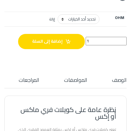
OHM
إزالة
كويلات فري ماكس أو إكس quantity
إضافة إلى السلة
الوصف
المواصفات
المراجعات
نظرة عامة على كويلات فري ماكس
أو إكس
تعتبر كويلات فري ماكس أو إكس بمثابة العمود الفقري الذي