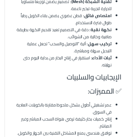
تقنية الشبكة (Mesh):
تصميم يضمن توزيعاً متساوياً
للحرارة لتجربة تبخير ناعمة.
امتصاص فائق:
قطن عضوي يضمن بقاء الكويل رطباً
طوال فترة الاستخدام.
نكهة نقية:
دقة في التصميم تعيد تقديم النكهة بطريقة
صافية وخالية من الشوائب.
تركيب سهل:
آلية “التوصيل والسحب” تجعل عملية
التبديل سهلة ومباشرة.
ثبات الأداء:
استقرار في إنتاج البخار من بداية اليوم حتى
نهايته.
الإيجابيات والسلبيات
✅ المميزات:
عمر تشغيلي أطول بشكل ملحوظ مقارنة بالكويلات العادية
في السوق.
إنتاج كميات بخار كثيفة ترضي هواة السحب المباشر وغير
المباشر.
توافق هندسي يمنع المشاكل التقنية بين الجهاز والكويل.