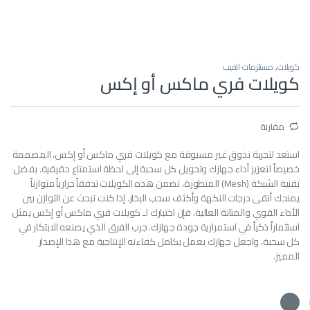
كويلات
,
مستلزمات الفيب
كويلات فري ماكس أو إكس
مقارنة
استعد لتجربة تذوق غير مسبوقة مع كويلات فري ماكس أو إكس، المصممة
خصيصاً لتعزيز أداء جهازك وتحويل كل سحبة إلى لحظة استمتاع حقيقية. بفضل
تقنية الشبكة (Mesh) المتطورة، تضمن هذه الكويلات تدفقاً حرارياً متوازناً
يمنحك أنقى درجات النكهة وأكثف سحب البخار. إذا كنت تبحث عن التوازن بين
الأداء القوي والمتانة العالية، فإن اختيارك لـ كويلات فري ماكس أو إكس يمثل
استثماراً ذكياً في استمرارية جودة جهازك. جرب الفرق الذي يصنعه الابتكار في
كل سحبة، واجعل جهازك يعمل بكامل كفاءته الإنتاجية مع هذا الإصدار
المميز.