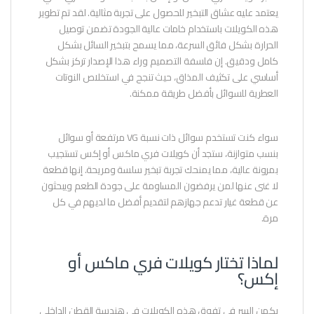
يعتمد عليه عشاق التبخير للحصول على تجربة مثالية. لقد تم تطوير
هذه الكويلات باستخدام خامات عالية الجودة تضمن توصيل
الحرارة بشكل فائق السرعة، مما يسمح بتبخير السائل بشكل
كامل ودقيق. إن فلسفة التصميم وراء هذا الإصدار تركز بشكل
أساسي على تكثيف المذاق، حيث تنجح في استخلاص النوتات
العطرية للسوائل بأفضل طريقة ممكنة.
سواء كنت تستخدم سوائل ذات نسبة VG مرتفعة أو سوائل
بنسب متوازنة، ستجد أن كويلات فري ماكس أو إكس تستجيب
بمرونة عالية، مما يمنحك تجربة تبخير سلسة ومريحة. إنها قطعة
لا غنى عنها لمن يرفضون المساومة على جودة الطعم ويبحثون
عن قطعة غيار تدعم جهازهم لتقديم أفضل ما لديهم في كل
مرة.
لماذا تختار كويلات فري ماكس أو
إكس؟
يكمن السر في تفوق هذه الكويلات في هندسة القطن الداخلي