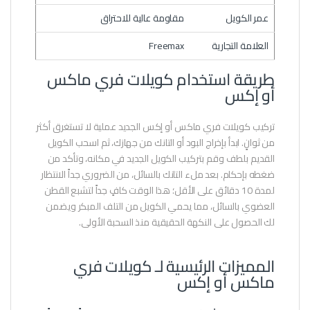
عمر الكويل
مقاومة عالية للاحتراق
العلامة التجارية
Freemax
طريقة استخدام كويلات فري ماكس
أو إكس
تركيب كويلات فري ماكس أو إكس الجديد عملية لا تستغرق أكثر
من ثوانٍ. ابدأ بإخراج البود أو التانك من جهازك، ثم اسحب الكويل
القديم بلطف وقم بتركيب الكويل الجديد في مكانه، وتأكد من
ضغطه بإحكام. بعد ملء التانك بالسائل، من الضروري جداً الانتظار
لمدة 10 دقائق على الأقل؛ هذا الوقت كافٍ جداً لتشبع القطن
العضوي بالسائل، مما يحمي الكويل من التلف المبكر ويضمن
لك الحصول على النكهة الحقيقية منذ السحبة الأولى.
المميزات الرئيسية لـ كويلات فري
ماكس أو إكس