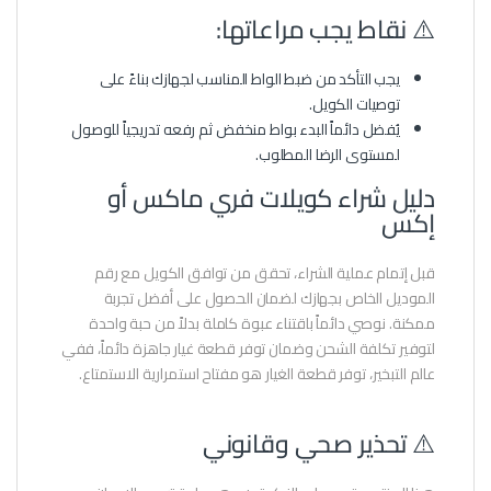
⚠️ نقاط يجب مراعاتها:
يجب التأكد من ضبط الواط المناسب لجهازك بناءً على
توصيات الكويل.
يُفضل دائماً البدء بواط منخفض ثم رفعه تدريجياً للوصول
لمستوى الرضا المطلوب.
دليل شراء كويلات فري ماكس أو
إكس
قبل إتمام عملية الشراء، تحقق من توافق الكويل مع رقم
الموديل الخاص بجهازك لضمان الحصول على أفضل تجربة
ممكنة. نوصي دائماً باقتناء عبوة كاملة بدلاً من حبة واحدة
لتوفير تكلفة الشحن وضمان توفر قطعة غيار جاهزة دائماً، ففي
عالم التبخير، توفر قطعة الغيار هو مفتاح استمرارية الاستمتاع.
⚠️ تحذير صحي وقانوني