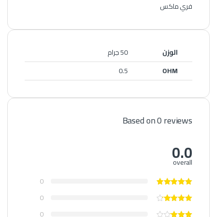
فري ماكس
الوزن
50 جرام
0.5
OHM
Based on 0 reviews
0.0
overall
0
0
0