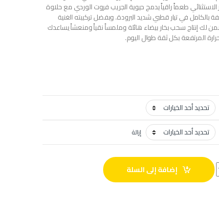
ر الاستثنائي طعماً راقياً يدمج حيوية الجريب فروت الوردي مع حلاوة
فة بالكامل في تيار قطبي شديد البرودة. وبفضل تركيبته الغنية
ضمن لك إنتاج سحب بخار بيضاء هائلة وملمساً نقياً ومنعشاً يساعدك
رارة المرتفعة بكل ثقة طوال اليوم.
إزالة
إضافة إلى السلة