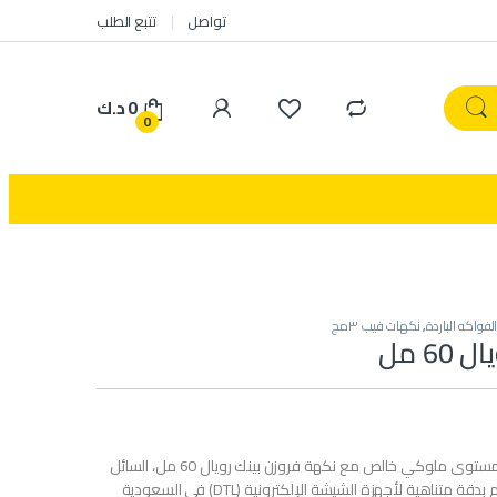
تواصل
تتبع الطلب
0
د.ك
0
,
نكهات فيب ٣مج
60 مل
ارتقِ بتجربتك اليومية إلى مستوى ملوكي خالص مع نكهة فروزن بينك رويال 60 مل، السائل
الإلكتروني الفاخر المصمم بدقة متناهية لأجهزة الشيشة الإلكترونية (DTL) في السعودية