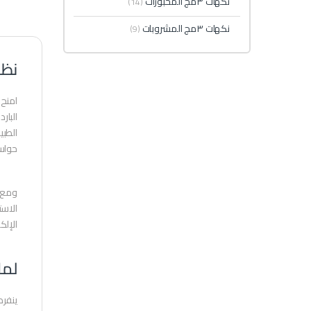
نكهات ٣مج المخبوزات
(14)
نكهات ٣مج المشروبات
(9)
نظرة
البار
الطبي
حواس
ومع ت
الاست
الإلك
لماذ
ينفرد