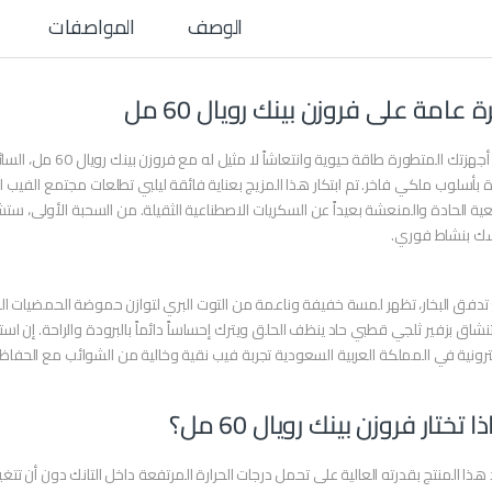
الوصف
المواصفات
 عامة على فروزن بينك رويال 60 مل
امنح أجهزتك المتطورة
دة بأسلوب ملكي فاخر. تم ابتكار هذا المزيج بعناية فائقة ليلبي تطلعات مجتمع الفيب
عية الحادة والمنعشة بعيداً عن السكريات الاصطناعية الثقيلة. من السحبة الأولى، 
ك بنشاط فوري.
دفق البخار، تظهر لمسة خفيفة وناعمة من التوت البري لتوازن حموضة الحمضيات الطبي
نشاق بزفير ثلجي قطبي حاد ينظف الحلق ويترك إحساساً دائماً بالبرودة والراحة. إ
ترونية في المملكة العربية السعودية تجربة فيب نقية وخالية من الشوائب مع الحفاظ
ا تختار فروزن بينك رويال 60 مل؟
 هذا المنتج بقدرته العالية على تحمل درجات الحرارة المرتفعة داخل التانك دون أن تتغي