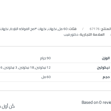
المنتج:
67176
فئات:
60 مل
,
نكهات
,
نكهات ٣مج الفواكه الباردة
,
نكهات ف
العلامة التجارية:
دكتور فيب
الوزن
90 جرام
نيكوتين
12 نيكوتين, 18 نيكوتين, 3 نيكوتين, 6 نيكوتين
حجم
60 مل
Based on 0 rev
كُن أول من