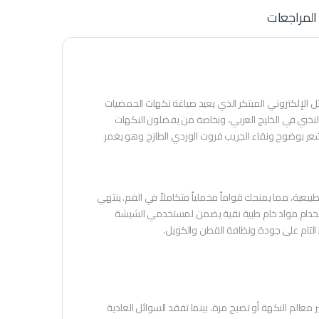
المراجعات
 طاقة حيوية وانتعاشاً لا مثيل له مع فروزن بينك رويال 60 مل، السائل الإلكتروني المبتكر الذي يعيد صياغة نكهات الحمضيات
 النخبي في الخليج العربي، وبخاصة من يفضلون النكهات
ستشعر بوضوح ونقاء الجريب فروت الوردي الطازج وهو يغمر
عية، مما يمنحك قواماً مخملياً متكاملاً في الفم. ينتهي
ن استخدام مواد خام طبية نقية يضمن لمستخدمي الشيشة
 التام على جودة ونظافة القطن والكويل.
ر معالم النكهة أو تصبح مرة. بينما تفقد السوائل العادية