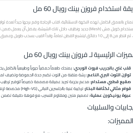
قة استخدام فروزن بينك رويال 60 مل
متاع بالعمق الكامل لهذه النكهة الاستثنائية، اقلب الزجاجة وقم برجها جيداً لعدة ثوانٍ
 دقائق ليتشبع القطن تماماً، وابدأ الفيب بسحب طويل وعميق للاستمتاع بالصقيع.
يزات الرئيسية لـ فروزن بينك رويال 60 مل
قلب غني بالجريب فروت الوردي:
يمنحك طعماً حمضياً حيوياً وطبيعياً بالكامل
توازن التوت البري الناعم:
رشة متقنة من التوت تكسر حدة الحموضة وتضيف لمس
صقيع قطبي مستدام:
مدعم بجرعة تبريد عميقة مصممة خصيصاً لتوفير ترطيب ف
قوام مثالي لكثافة البخار:
تركيبة غنية بالجلسرين النباتي (High-VG) مخصصة لإنتاج غيوم بيضاء ضخمة وثقيلة في الهواء.
عبوة يونيكورن عملية:
تصميم متين ومقاوم للتسرب مع فوهة دقيقة تضمن تعب
يجابيات والسلبيات
لمميزات: