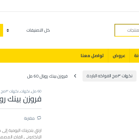
Category
نة
عروض
تواصل معنا
نكهات ٣مج الفواكه الباردة
فروزن بينك رويال 60 مل
60 مل
,
نكهات
,
نكهات ٣مج الفواكه الباردة
فروزن بينك رويال 
مقارنة