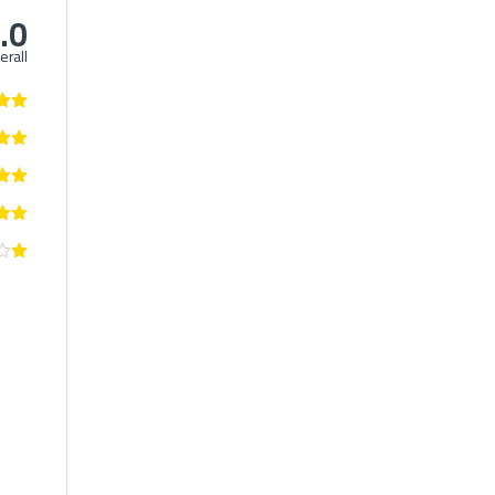
.0
erall