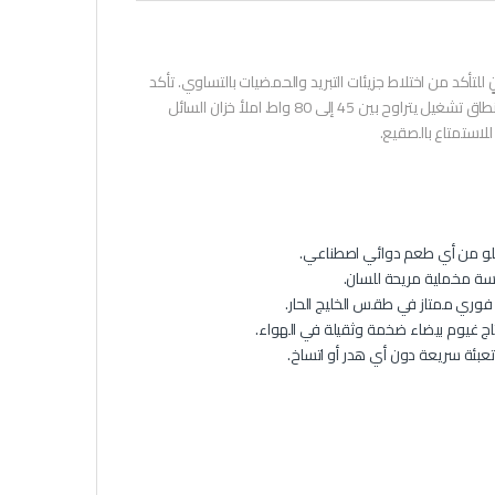
 للتأكد من اختلاط جزيئات التبريد والحمضيات بالتساوي. تأكد
من استخدام كويل مش (Mesh) جديد ونظيف داخل تانك الشيشة، يفضل أن يعمل ضمن نطاق تشغيل يتراوح بين 45 إلى 80 واط. املأ خزان السائل
 يخلو من أي طعم دوائي اصطناعي.
ة مخملية مريحة للسان.
وري ممتاز في طقس الخليج الحار.
ئة سريعة دون أي هدر أو اتساخ.