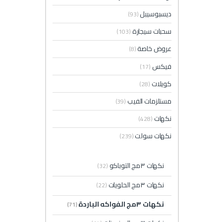
ديسبوسيبل
(93)
سحبات سيجارة
(103)
عروض خاصة
(8)
فيكس
(17)
كويلات
(28)
مستلزمات الفيب
(39)
نكهات
(428)
نكهات سولت
(239)
نكهات ٣مج التوباكو
(32)
نكهات ٣مج الحلويات
(22)
نكهات ٣مج الفواكه الباردة
(71)