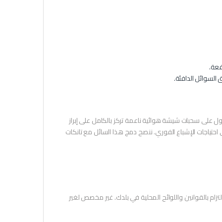
 السوائل الدافئة.
خيار المثالي والأكثر طلباً للحصول على سحبات شيشة هوائية ناعمة تركز بالكامل على إبراز
 وأسرع في الحلق يلبي احتياجات الإشباع الفوري. ننصح دمج هذا السائل مع تانكات
 النيكوتين وهو مادة تسبب الإدمان. للبالغين فقط (+18). يُرجى الالتزام بالقوانين واللوائح المحلية في بلدك. غير مخصص لغير