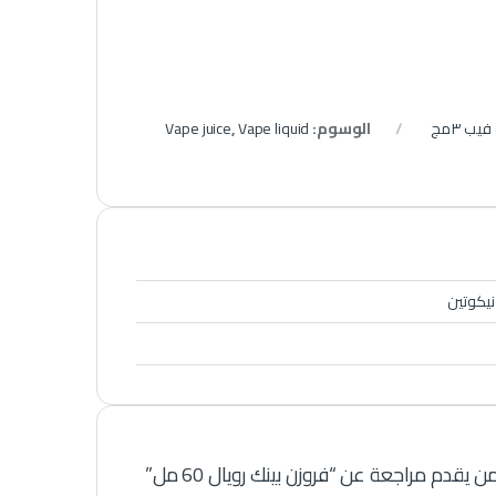
يب ٣مج
الوسوم:
Vape liquid
,
Vape juice
 يقدم مراجعة عن “فروزن بينك رويال 60 مل”