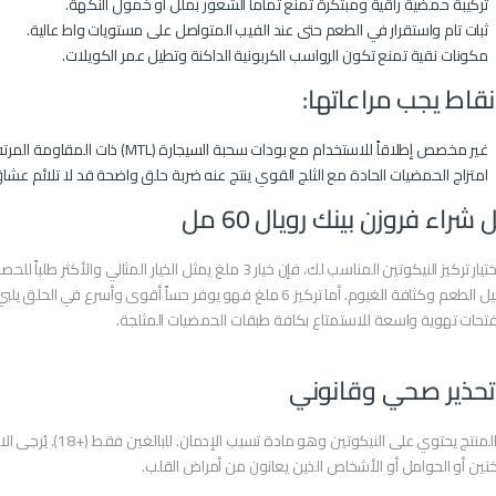
تركيبة حمضية راقية ومبتكرة تمنع تماماً الشعور بملل أو خمول النكهة.
ثبات تام واستقرار في الطعم حتى عند الفيب المتواصل على مستويات واط عالية.
مكونات نقية تمنع تكون الرواسب الكربونية الداكنة وتطيل عمر الكويلات.
نقاط يجب مراعاتها:
غير مخصص إطلاقاً للاستخدام مع بودات سحبة السيجارة (MTL) ذات المقاومة المرتفعة.
امتزاج الحمضيات الحادة مع الثلج القوي ينتج عنه ضربة حلق واضحة قد لا تلائم عشاق
 شراء فروزن بينك رويال 60 مل
عند اختيار تركيز النيكوتين المناسب لك، فإن خيار 3 ملغ يمثل ال
تفاصيل الطعم وكثافة الغيوم. أما تركيز 6 ملغ فهو يوفر حساً أقوى
تحات تهوية واسعة للاستمتاع بكافة طبقات الحمضيات المثلجة.
تحذير صحي وقانوني
هذا المنتج يحتوي على
نين أو الحوامل أو الأشخاص الذين يعانون من أمراض القلب.