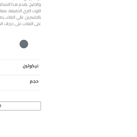
والخليج. يقدم هذا الابتكا
التوت البري الخفيفة، مغل
بالجلسرين عالي النقاء، ي
على التغلب على درجات الح
نيكوتين
حجم
فروزن بينك رويال 60 مل quantity