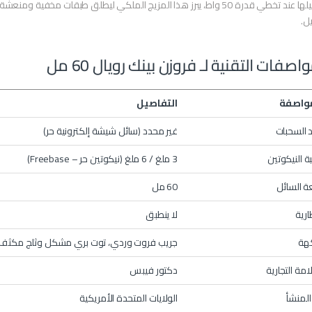
تفاصيلها عند تخطي قدرة 50 واط، يبرز هذا المزيج الملكي ليطلق طبقات م
ل.
اصفات التقنية لـ فروزن بينك رويال 60 مل
واصفة
التفاصيل
 السحبات
غير محدد (سائل شيشة إلكترونية حر)
ة النيكوتين
3 ملغ / 6 ملغ (نيكوتين حر – Freebase)
 السائل
60 مل
ارية
لا ينطبق
كهة
جريب فروت وردي، توت بري مشكل وثلج مكثف
امة التجارية
دكتور فيبس
المنشأ
الولايات المتحدة الأمريكية