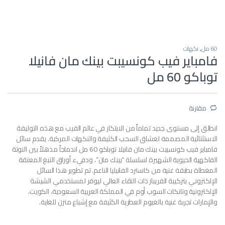
60 مل
,
نكهات
فامباير فيب كونسيبت بينك مان فانيلا
توباكو 60 مل
مقارنة
انطلق إلى مستوى جديد تماماً من الابتكار في عالم الفيب مع هذه التوليفة
الاستثنائية المصممة لعشاق السحب الكثيفة والنكهات المركبة. يقدم سائل
فامباير فيب كونسيبت بينك مان فانيلا توباكو 60 مل اندماجاً مذهلاً بين النوتة
الفاكهية الحيوية الشهيرة لسلسلة “بينك مان”، ودفيء أوراق التبغ المعتقة
المغطاة بطبقة غنية من كاسترد الفانيليا الناعم. تم تطوير هذا السائل
الإلكتروني بتركيبة الفريباز ذات النقاء العالي ليوفر لمستخدمي الشيشة
الإلكترونية وتانكات السوب أوم في المملكة العربية السعودية، الكويت،
والإمارات تجربة غنية بالغيوم العطرية الكثيفة مع إشباع متزن للغاية.