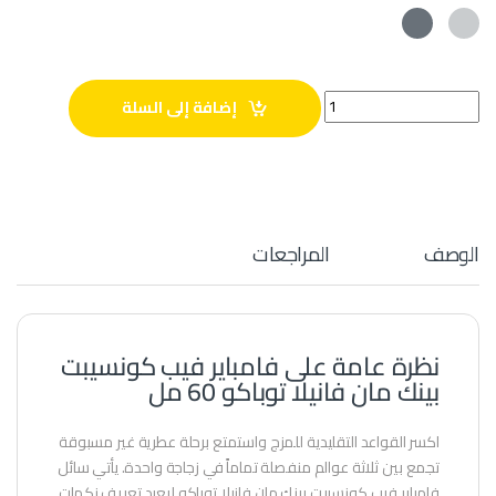
فامباير فيب كونسيبت بينك مان فانيلا توباكو 60 مل quantity
إضافة إلى السلة
الوصف
المراجعات
نظرة عامة على فامباير فيب كونسيبت
بينك مان فانيلا توباكو 60 مل
اكسر القواعد التقليدية للمزج واستمتع برحلة عطرية غير مسبوقة
تجمع بين ثلاثة عوالم منفصلة تماماً في زجاجة واحدة. يأتي سائل
فامباير فيب كونسيبت بينك مان فانيلا توباكو ليعيد تعريف نكهات