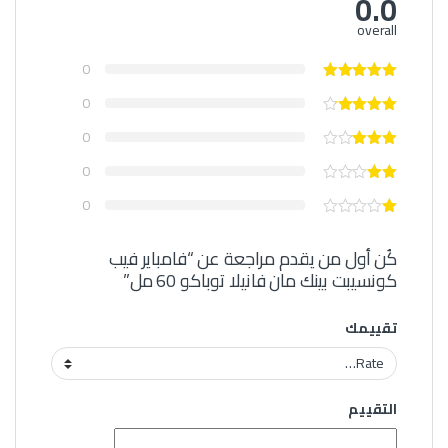
0.0
overall
0
0
0
0
0
كُن أول من يقدم مراجعة عن “فامباير فيب
كونسيبت بينك مان فانيلا توباكو 60 مل”
تقييمك
التقييم