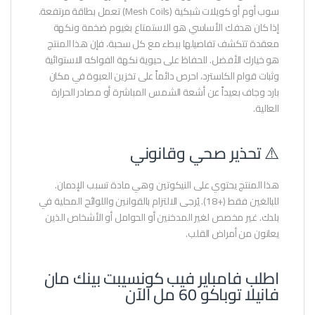
سوب أوم أو كويلات شبكية (Mesh Coils) تعمل بطاقة مرتفعة.
إذا كان هدفك الأساسي هو الاستمتاع بغيوم ضخمة ونكهة
معقدة تتكشف تفاصيلها ببطء مع كل سحبة، فإن هذا المنتج
هو خيارك الأفضل. للحفاظ على حيوية نكهة الفواكه الاستوائية
وثبات قوام الكاسترد، احرص دائماً على تخزين العبوة في مكان
بارد وجاف بعيداً عن أشعة الشمس المباشرة أو مصادر الحرارة
العالية.
⚠️ تحذير صحي وقانوني
هذا المنتج يحتوي على النيكوتين وهي مادة تسبب الإدمان.
للبالغين فقط (+18). يُرجى الالتزام بالقوانين واللوائح المحلية في
بلدك. غير مخصص لغير المدخنين أو الحوامل أو الأشخاص الذين
يعانون من أمراض القلب.
اطلب فامباير فيب كونسيبت بينك مان
فانيلا توباكو 60 مل الآن