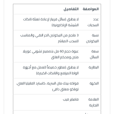
المواصفة
التفاصيل
عدد
لا ينطبق (سائل فريباز لإعادة تعبئة تانكات
السحبات
الشيشة الإلكترونية)
نسبة
3 ملجم من النيكوتين الحر النقي والمناسب
النيكوتين
للسحب المباشر
سعة
عبوة حجم 60 مل بتصميم تشوبي غوريلا
السائل
متين ومحكم الغلق
البطارية
لا ينطبق (مطور خصيصاً للعمل مع أجهزة
الواط المرتفع والتانكات الكبيرة)
النكهة
فواكه بينك مان السرية، كاسترد الفانيليا الغني،
توباكو معتق دافئ
العلامة
فامباير فيب
التجارية