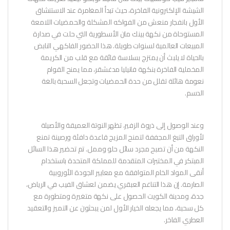
الشيشة الإلكترونية الفاخرة، حيث تبدأ المغامرة عند الاستنشاق
الأول بانفجار منعش من الفواكه المشكلة والحمضيات اللامعة
المستوحاة من نكهة بينك مان الأسطورية التي حلت في صدارة
المبيعات العالمية لسنوات طويلة. هذا الحضور الفاكهي النابض
بالحياة لا يلبث أن يمتزج بسلاسة فائقة مع قلب من الكريمة
المخملية الفاخرة بنكهة فانيليا مدغشقر، مما يمنح القوام
نعومة هائلة تقلل من حدة الحمضيات وتجعل السحبة بالغة
الدسم.
وعند الوصول إلى ذروة الزفير، تظهر النوتة العميقة والأصيلة
لأوراق التبغ المجففة لتمنح المزيج قاعدة دافئة ورصينة تمنع
النكهة من أن تصبح مجرد سائل حلو وممل. تم تحضير هذا السائل
المبتكر في المختبرات المتقدمة للمملكة المتحدة باستخدام
أنقى المواد الخام المتوافقة مع معايير الجودة الأوروبية
الصارمة. إن هذا التناغم العبقري يضمن لعشاق الفيب في الرياض،
جدة، ومدينة الكويت الحصول على نكهة متغيرة ومتطورة مع
كل سحبة، مما يجعله الخيار الأول لمن يبحثون عن التميز والتعقيد
العطري الفاخر.