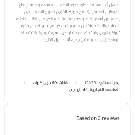
✨ هل أنت مستعد لتجاوز حدود النكهات المعتادة وتجربة الإبداع
البريطاني الحقيقي؟ امنح جهازك القوي المزيج الثوري الذي
يجمع بين أسطورة الفواكه وفخامة التبغ الكريمي. اطلب زجاجتك
الأصلية والمضمونة من فامباير فيب كونسيبت بينك مان فانيلا
توباكو اليوم، واستمتع بخدمة توصيل سريعة وموثوقة تصلك
مباشرة إلى باب بيتك في جميع أنحاء دول الخليج!
رمز المنتج:
124381
فئات:
60 مل
,
نكهات
العلامة التجارية:
فامباير فيب
Based on 0 reviews