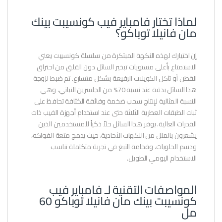
لماذا تختار فامباير فيب كونسيبت بينك
مان فانيلا توباكو؟
إن اختيارك لهذه النكهة المبتكرة من سلسلة كونسيبت يعني
الاستمتاع بأعلى مستويات تبخير السائل دون القلق من احتراق
القطن أو تآكل الكويلات الرفيعة بشكل متسارع. تم ضبط لزوجة
هذا السائل بدقة عند نسبة 70% من الجلسرين النباتي، وهي
النسبة المثالية لإنتاج سحب ضخمة وفائقة الكثافة تحافظ على
ثبات الطبقات العطرية الثلاثة حتى عند استخدام أجهزة الفيب ذات
القدرات العالية. يوفر هذا السائل حلاً ذكياً للمستخدمين الذين
يشعرون بالملل من النكهات الأحادية، حيث يدمج متعة الفواكه،
ودسم الحلويات، وفخامة التبغ في تجربة متكاملة تناسب
الاستخدام اليومي الطويل.
المواصفات التقنية لـ فامباير فيب
كونسيبت بينك مان فانيلا توباكو 60
مل