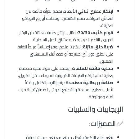
ابتكار عطري ثلاثي الأبعاد:
يجمع بجرأة فائقة بين
انتعاش الفواكه، دسم الكاسترد، وفخامة أوراق التوباكو
العتيقة.
قوام كثيف 70/30:
مثالي لإنتاج كميات هائلة من البخار
الحريري الناعم الذي يفضله عشاق الحيل السحابية.
ضربة حلق متزنة:
تركيز 3 ملجم يوفر إحساساً مريحاً للغاية
على الحلق دون أي حشرجة أو حدة أثناء الاستنشاق
العميق.
حماية فائقة للملفات:
يعتمد على مواد تحلية مصفاة
بعناية تمنع تراكم الطبقات الكربونية السوداء داخل الكويل.
صناعة بريطانية معتمدة:
يتم إنتاجه بالكامل وفقاً
لأعلى معايير السلامة والتصنيع الدوائي لضمان تجربة فيب
آمنة وموثوقة.
الإيجابيات والسلبيات
✅ المميزات:
يتغير طابع النكهة بشكل ممتع مع تغير درجات الحرارة