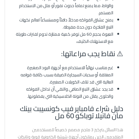
والواط، مما يمنع تماماً حدوث نفور أو ملل من الاستخدام
المستمر.
يمنح عشاق الفواكه مدخلاً دافئاً ومستساغاً لعالم نكهات
التبغ الفاخرة دون حدة مفرطة.
العبوة بحجم 60 مل توفر كمية ممتازة تدوم لفترات طويلة
مع الاستهلاك الكثيف.
⚠️ نقاط يجب مراعاتها:
غير مناسب نهائياً للاستخدام مع أجهزة البود الصغيرة
المغلقة أو سحبات السيجارة الضيقة بسبب كثافة قوامه
العالية التي قد تتلف الكويلات الصغيرة.
قد يجد عشاق التبغ الصافي والنقي أن تداخل الفواكه
والحلوى يقلل من النوتة الكلاسيكية التي يفضلونها.
دليل شراء فامباير فيب كونسيبت بينك
مان فانيلا توباكو 60 مل
هذا السائل بتركيز 3 ملجم مصمم خصيصاً للمستخدمين
المتقدمين الذين يمتلكون أجهزة شيشة إلكترونية قوية وتانكات