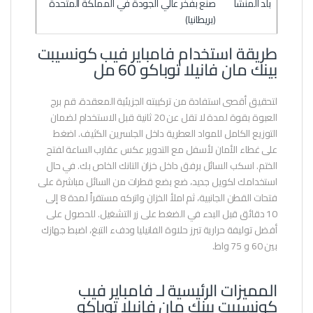
بلد المنشأ
صنع بفخر عالي الجودة في المملكة المتحدة
(بريطانيا)
طريقة استخدام فامباير فيب كونسيبت
بينك مان فانيلا توباكو 60 مل
لتحقيق أقصى استفادة من تركيبته الجزيئية المعقدة، قم برج
العبوة بقوة لمدة لا تقل عن 20 ثانية قبل الاستخدام لضمان
التوزيع الكامل للمواد العطرية داخل الجلسرين الكثيف. اضغط
على غطاء الأمان لأسفل مع التدوير عكس عقارب الساعة لفتح
الختم. اسكب السائل برفق داخل خزان التانك الخاص بك. في حال
استخدامك لكويل جديد، ضع بضع قطرات من السائل مباشرة على
فتحات القطن الجانبية، ثم املأ الخزان واتركه مستقراً لمدة 8 إلى
10 دقائق قبل البدء في الضغط على زر التشغيل. للحصول على
أفضل توليفة حرارية تبرز حلاوة الفانيليا ودفء التبغ، اضبط جهازك
بين 60 و 75 واط.
المميزات الرئيسية لـ فامباير فيب
كونسيبت بينك مان فانيلا توباكو