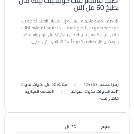
اطلب فامباير فيب كونسيبت بينك مان
بطيخ 60 مل الآن
🌟 أضف لمسة فاكهية استثنائية إلى جلسات الفيب الخاصة بك
مع نكهة تجمع بين البطيخ المنعش والحلاوة المتوازنة. اطلب
فامباير فيب كونسيبت بينك مان بطيخ 60 مل اليوم واستمتع
بجودة بريطانية صنعت خصيصاً لعشاق الفيب في الخليج.
رمز المنتج:
124363
فئات:
60 مل
,
نكهات
,
نكهات
٣مج الحلويات
,
نكهات الفواكه
العلامة التجارية:
فامباير فيب
حجم
30 مل