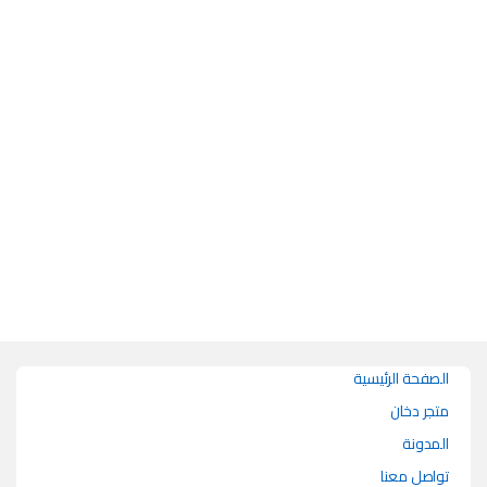
هناك العديد من الأشكال المختلفة لهذا المنتج. يمكن اختيار الخيارات على صفحة 
الصفحة الرئيسية
متجر دخان
المدونة
تواصل معنا