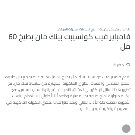
60 مل
,
نكهات
,
نكهات ٣مج الحلويات
,
نكهات الفواكه
فامباير فيب كونسيبت بينك مان بطيخ 60
مل
مقارنة
يقدم فامباير فيب كونسيبت بينك مان بطيخ 60 مل تجربة غنية تجمع بين حلاوة
البطيخ المنعش ولمسات الحلوى الفاكهية الشهيرة من سلسلة بينك مان. تم
تطوير هذا السائل الإلكتروني لعشاق النكهات القوية والسحب السلس، مع
تركيبة متوازنة تمنح كثافة بخار ممتازة وطعماً ثابتاً طوال الاستخدام. يناسب
الأجهزة الحديثة ذات الأداء العالي ويُعد خياراً مثالياً لمحبي النكهات الفاكهية في
السعودية والكويت ودول الخليج.