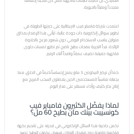
التقليدي، بل تضيف طبقات فاكهية تمنح كل سحبة إحساساً
متجدداً ومليئاً بالحيوية.
اعتمدت شركة فامباير فيب البريطانية على خبرتها الطويلة في
تطوير سوائل إلكترونية ذات جودة عالية، ليأتي هذا الإصدار بمذاق
متوازن يناسب الاستخدام اليومي دون شعور مزعج بالحلاوة
الزائدة. تبدأ التجربة بنفحات بطيخ ناضج، ثم تظهر لمسات حلوى
فاكهية خفيفة تضيف عمقاً واضحاً أثناء الزفير.
كما أن تركيز النيكوتين 3 ملغ يمنح إحساساً ناعماً في الحلق، مما
يجعله مناسباً للمستخدمين الذين يفضلون السحب المريح مع
إنتاج بخار كثيف وأداء مستقر على مدار اليوم.
لماذا يفضّل الكثيرون فامباير فيب
كونسيبت بينك مان بطيخ 60 مل؟
تكمن جاذبية هذا السائل الإلكتروني في قدرته على تقديم نكهة
فاكهية واضحة دون فقدان التوازن. فبعض نكهات البطيخ تصبح