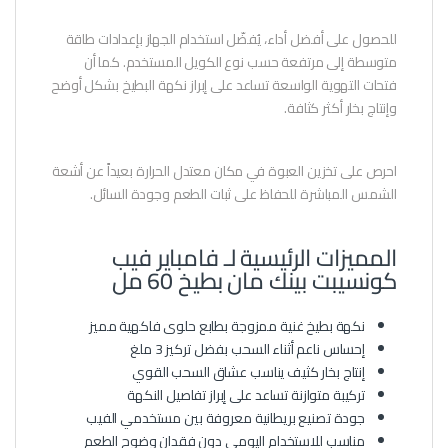
للحصول على أفضل أداء، يُفضّل استخدام الجهاز بإعدادات طاقة
متوسطة إلى مرتفعة حسب نوع الكويل المستخدم. كما أن
فتحات التهوية الواسعة تساعد على إبراز نكهة البطيخ بشكل أوضح
وإنتاج بخار أكثر كثافة.
احرص على تخزين العبوة في مكان معتدل الحرارة بعيداً عن أشعة
الشمس المباشرة للحفاظ على ثبات الطعم وجودة السائل.
المميزات الرئيسية لـ فامباير فيب
كونسيبت بينك مان بطيخ 60 مل
نكهة بطيخ غنية ممزوجة بطابع حلوى فاكهية مميز
إحساس ناعم أثناء السحب بفضل تركيز 3 ملغ
إنتاج بخار كثيف يناسب عشاق السحب القوي
تركيبة متوازنة تساعد على إبراز تفاصيل النكهة
جودة تصنيع بريطانية معروفة بين مستخدمي الفيب
مناسب للاستخدام اليومي دون فقدان وضوح الطعم