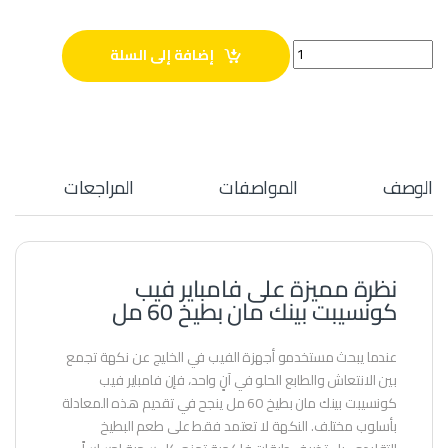
فامباير فيب كونسيبت بينك مان بطيخ 60 مل quantity
إضافة إلى السلة
الوصف
المواصفات
المراجعات
نظرة مميزة على فامباير فيب
كونسيبت بينك مان بطيخ 60 مل
عندما يبحث مستخدمو أجهزة الفيب في الخليج عن نكهة تجمع
بين الانتعاش والطابع الحلو في آنٍ واحد، فإن فامباير فيب
كونسيبت بينك مان بطيخ 60 مل ينجح في تقديم هذه المعادلة
بأسلوب مختلف. النكهة لا تعتمد فقط على طعم البطيخ