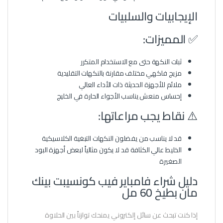
الإيجابيات والسلبيات
✅ المميزات:
ثبات النكهة حتى مع الاستخدام المتكرر
مزيج فاكهي مختلف مقارنة بالنكهات التقليدية
ملائم للأجهزة الحديثة ذات الأداء العالي
إحساس منعش يناسب الأجواء الحارة في الخليج
⚠️ نقاط يجب مراعاتها:
قد لا يناسب من يفضلون النكهات التبغية الكلاسيكية
الخليط عالي الكثافة قد لا يكون مثالياً لبعض أجهزة البود
الصغيرة
دليل شراء فامباير فيب كونسيبت بينك
مان بطيخ 60 مل
إذا كنت تبحث عن سائل إلكتروني يمنحك توازناً بين الحلاوة