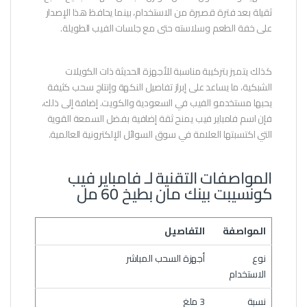
ثقيلة بعد فترة قصيرة من الاستخدام، بينما يحافظ هذا الإصدار
على خفة الطعم وسلاسته حتى مع جلسات الفيب الطويلة.
كذلك يتميز بتركيبة مناسبة للأجهزة الحديثة ذات الكويلات
الشبكية، ما يساعد على إبراز تفاصيل النكهة وإنتاج سحب كثيفة
يحبها مستخدمو الفيب في السعودية والكويت. إضافة إلى ذلك،
فإن اسم فامباير فيب يمنح ثقة إضافية بفضل السمعة القوية
التي اكتسبتها العلامة في سوق السوائل الإلكترونية العالمية.
المواصفات التقنية لـ فامباير فيب
كونسيبت بينك مان بطيخ 60 مل
المواصفة
التفاصيل
نوع
أجهزة السحب المباشر
الاستخدام
نسبة
3 ملغ