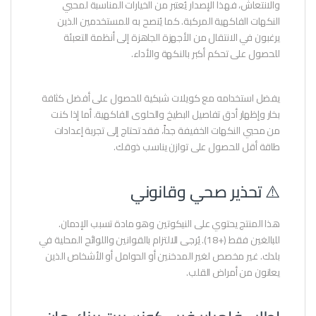
والانتعاش، فهذا الإصدار يُعتبر من الخيارات المناسبة لمحبي
النكهات الفاكهية المركبة. كما يُنصح به للمستخدمين الذين
يرغبون في الانتقال من الأجهزة الجاهزة إلى أنظمة التعبئة
للحصول على تحكم أكبر بالنكهة والأداء.
يفضل استخدامه مع كويلات شبكية للحصول على أفضل كثافة
بخار وإظهار أدق تفاصيل البطيخ والحلوى الفاكهية. أما إذا كنت
من محبي النكهات الخفيفة جداً، فقد تحتاج إلى تجربة إعدادات
طاقة أقل للحصول على توازن يناسب ذوقك.
⚠️ تحذير صحي وقانوني
هذا المنتج يحتوي على النيكوتين وهو مادة تسبب الإدمان.
للبالغين فقط (+18). يُرجى الالتزام بالقوانين واللوائح المحلية في
بلدك. غير مخصص لغير المدخنين أو الحوامل أو الأشخاص الذين
يعانون من أمراض القلب.