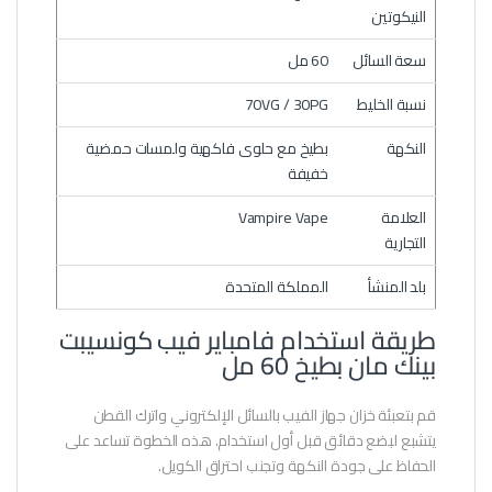
النيكوتين
سعة السائل
60 مل
نسبة الخليط
70VG / 30PG
النكهة
بطيخ مع حلوى فاكهية ولمسات حمضية
خفيفة
العلامة
Vampire Vape
التجارية
بلد المنشأ
المملكة المتحدة
طريقة استخدام فامباير فيب كونسيبت
بينك مان بطيخ 60 مل
قم بتعبئة خزان جهاز الفيب بالسائل الإلكتروني واترك القطن
يتشبع لبضع دقائق قبل أول استخدام. هذه الخطوة تساعد على
الحفاظ على جودة النكهة وتجنب احتراق الكويل.