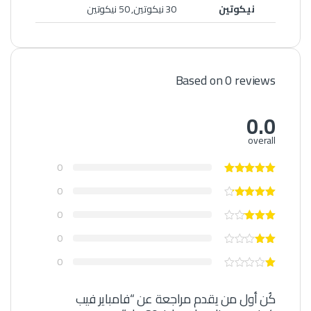
نيكوتين
30 نيكوتين, 50 نيكوتين
Based on 0 reviews
0.0
overall
0
0
0
0
0
كُن أول من يقدم مراجعة عن “فامباير فيب