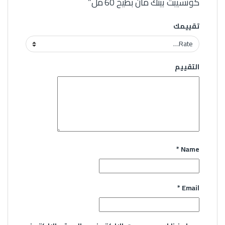
كونسيبت بينك مان بطيخ 60 مل”
تقييمك
التقييم
*
Name
*
Email