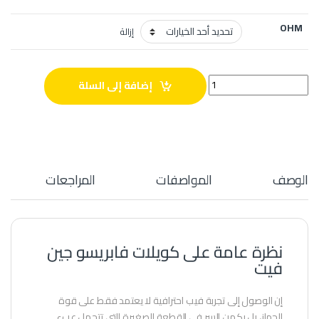
OHM
إزالة
كويلات فابريسو جين فيت quantity
إضافة إلى السلة
الوصف
المواصفات
المراجعات
نظرة عامة على كويلات فابريسو جين
فيت
إن الوصول إلى تجربة فيب احترافية لا يعتمد فقط على قوة
الجهاز، بل يكمن السر في القطعة الصغيرة التي تتحمل عبء