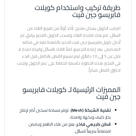
طريقة تركيب واستخدام كويلات
فابريسو جين فيت
لتركيب الكويل بشكل صحيح، تأكد أولاً من تفريغ التانك من
السائل. قم بفك قاعدة التانك واسحب الكويل القديم برفق، ثم
أدخل كويل فابريسو جين فيت الجديد بالضغط عليه في مكانه
المخصص. بعد إعادة التجميع، املأ التانك بالسائل واتركه لمدة لا
تقل عن 5 إلى 10 دقائق ليتم تشبيع القطن بالكامل قبل البدء
في التبخير؛ هذه الخطوة حاسمة للحفاظ على عمر الكويل وتجنب
احتراق القطن مبكراً.
المميزات الرئيسية لـ كويلات فابريسو
جين فيت
تقنية الشبكة (Mesh):
توفر مساحة تسخين أكبر لإنتاج
بخار كثيف ونكهة واضحة.
قطن طبيعي فاخر:
يعزز من نقاء الطعم ويضمن
امتصاصاً سريعاً للسائل.