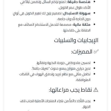
هندسة دقيقة:
تمنع تراكم السائل وتضمن ثباتاً في
الأداء طوال عمر الكويل.
سهولة الاستبدال:
تصميم يتيح لك تغيير الكويل في ثوانٍ
دون الحاجة لأدوات خاصة.
متانة عالية:
مصممة لتتحمل الاستخدام المكثف مع
الحفاظ على كفاءتها.
الإيجابيات والسلبيات
✅ المميزات:
تحسين ملحوظ في جودة النكهة ونقائها.
تدرج حراري متوازن يمنع حدوث “ضربات جافة”.
تكامل مثالي مع نظام تبريد وتدفق الهواء في التانكات
المتوافقة.
⚠️ نقاط يجب مراعاتها:
يجب التأكد دائماً من شراء المنتجات الأصلية لتجنب تلف
الجهاز.