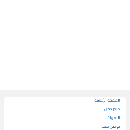
هناك العديد من الأشكال المختلفة لهذا المنتج. يمكن اختيار الخيارات على صفحة 
الصفحة الرئيسية
متجر دخان
المدونة
تواصل معنا