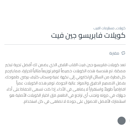
كويلات
,
مستلزمات الفيب
كويلات فابريسو جين فيت
مقارنة
تعد كويلات فابريسو جين فيت القلب النابض الذي يضمن لك أفضل تجربة تبخير
ممكنة. تم هندسة هذه الكويلات خصيصاً لتوفر توزيعاً مثالياً للحرارة، مما يترجم
كل قطرة من السائل الإلكتروني إلى نكهة غنية وسحاب كثيف يرضي طموحك.
بفضل التصميم الدقيق والمواد عالية الجودة، توفر هذه الكويلات عمراً
افتراضياً طويلاً واستقراراً لا يضاهى في الأداء. إذا كنت تسعى للحفاظ على أداء
جهازك في ذروته وتجنب أي تراجع في الطعم، فإن اختيار الكويلات الأصلية هو
استثمارك الأفضل للحصول على جودة لا تضاهى في كل استخدام.