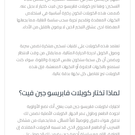
التسخين؛ وهنا تبرز كويلات فابريسو جين فيت كخيار لا بديل عنه.
صُممت هذه الكويلات لتكون ركيزة أساسية في استخلاص
النكهات المعقدة وتقديم تجربة سحب سلسة للغاية، مما يجعلها
المفضلة لدى عشاق التبخير الذين لا يرضون بالقليل من الأداء.
تعتمد هذه الكويلات على تقنيات تسخين مبتكرة تضمن سرعة
وصول الكويل لدرجة الحرارة المثالية، مما يقلل من وقت الانتظار
ويضمن أن كل سحبة ستكون بنفس الجودة والقوة. سواء كنت
تستمتع بالنكهات الحلاوة أو النكهات المنعشة، فإن هذه
الكويلات تبرز تفاصيل كل نكهة بدقة عالية.
لماذا تختار كويلات فابريسو جين فيت؟
اختيارك لكويلات فابريسو جين فيت يعني أنك تضع الأولوية
لجودة الطعم وطول عمر الجهاز. الكويلات الأصلية تضمن لك
تدفق هواء دقيق وتوصيلاً ثابتاً للسائل، مما يحميك من مشاكل
التسريب أو الطعم المحروق الذي قد تسببه الكويلات المقلدة. إن
التوافق التام مع سلسلة أجهزة جين يضمن لك الحصول على