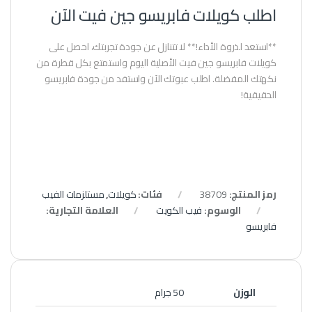
اطلب كويلات فابريسو جين فيت الآن
**استعد لذروة الأداء!** لا تتنازل عن جودة تجربتك، احصل على
كويلات فابريسو جين فيت الأصلية اليوم واستمتع بكل قطرة من
نكهتك المفضلة. اطلب عبوتك الآن واستفد من جودة فابريسو
الحقيقية!
رمز المنتج:
38709
فئات:
كويلات
,
مستلزمات الفيب
الوسوم:
فيب الكويت
العلامة التجارية:
فابريسو
الوزن
50 جرام