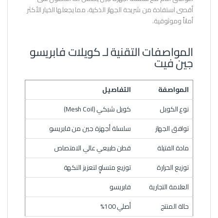
أقصى استفادة من شريحة الجهاز الذكية، مما يجعلها الخيار الأكثر
أماناً وموثوقية.
المواصفات التقنية لـ كويلات فابريسو
جين فيت
المواصفة
التفاصيل
نوع الكويل
كويل شبكي (Mesh Coil)
توافق الجهاز
سلسلة أجهزة جين من فابريسو
مادة الفتيلة
قطن طبيعي عالي الامتصاص
توزيع الحرارة
توزيع متساوٍ لتعزيز النكهة
العلامة التجارية
فابريسو
حالة المنتج
أصلي 100%