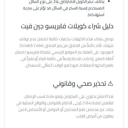
يختلف عمر الكويل الافتراضي بناءً على نوع السائل
المستخدم (نسبة السكر في السائل قد تؤثر على سرعة
استهلاكه).
دليل شراء كويلات فابريسو جين فيت
نوصي بشراء هذه الكويلات بكميات كافية لضمان عدم توقف
تجربتك. تأكد دائماً من التحقق من رمز التحقق (Scratch Code)
الموجود على العلبة عبر الموقع الرسمي لشركة فابريسو لضمان
أصالة المنتج. إذا كنت تلاحظ تراجعاً في كثافة البخار أو تغيراً في
طعم النكهة المعتادة، فهذا هو الوقت المثالي للاستبدال.
⚠️ تحذير صحي وقانوني
هذا المنتج يحتوي على النيكوتين وهو مادة تسبب الإدمان.
للبالغين فقط (+18). يُرجى الالتزام بالقوانين واللوائح المحلية في
بلدك. غير مخصص لغير المدخنين أو الحوامل أو الأشخاص الذين
يعانون من أمراض القلب.