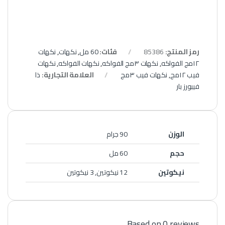
رمز المنتج:
85386
فئات:
60 مل
,
نكهات
,
نكهات
١٢مج الفواكه
,
نكهات ٣مج الفواكه
,
نكهات الفواكه
,
نكهات
فيب ١٢مج
,
نكهات فيب ٣مج
العلامة التجارية:
ذا
فيبورز بار
الوزن
90 جرام
حجم
60 مل
نيكوتين
12 نيكوتين, 3 نيكوتين
Based on 0 reviews