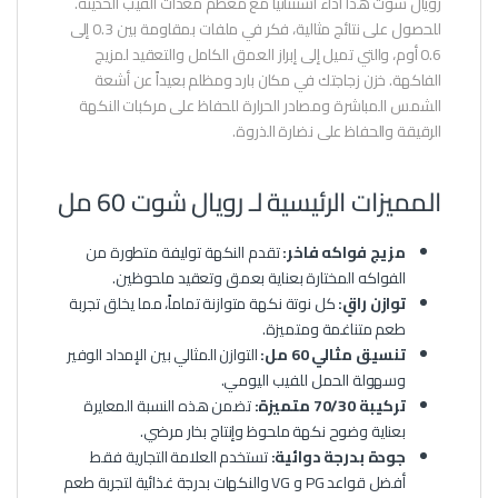
رويال شوت هذا أداءً استثنائياً مع معظم معدات الفيب الحديثة.
للحصول على نتائج مثالية، فكر في ملفات بمقاومة بين 0.3 إلى
0.6 أوم، والتي تميل إلى إبراز العمق الكامل والتعقيد لمزيج
الفاكهة. خزن زجاجتك في مكان بارد ومظلم بعيداً عن أشعة
الشمس المباشرة ومصادر الحرارة للحفاظ على مركبات النكهة
الرقيقة والحفاظ على نضارة الذروة.
المميزات الرئيسية لـ رويال شوت 60 مل
مزيج فواكه فاخر:
تقدم النكهة توليفة متطورة من
الفواكه المختارة بعناية بعمق وتعقيد ملحوظين.
توازن راقٍ:
كل نوتة نكهة متوازنة تماماً، مما يخلق تجربة
طعم متناغمة ومتميزة.
تنسيق مثالي 60 مل:
التوازن المثالي بين الإمداد الوفير
وسهولة الحمل للفيب اليومي.
تركيبة 70/30 متميزة:
تضمن هذه النسبة المعايرة
بعناية وضوح نكهة ملحوظ وإنتاج بخار مرضي.
جودة بدرجة دوائية:
تستخدم العلامة التجارية فقط
أفضل قواعد PG و VG والنكهات بدرجة غذائية لتجربة طعم