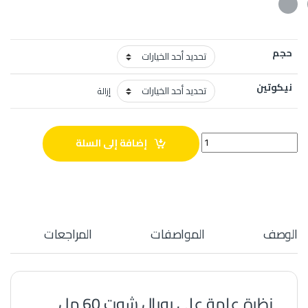
حجم
نيكوتين
إزالة
رويال شوت 60 مل quantity
إضافة إلى السلة
الوصف
المواصفات
المراجعات
نظرة عامة على رويال شوت 60 مل