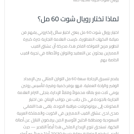
لماذا تختار رويال شوت 60 مل؟
اختيار رويال شوت 60 مل يعني اختيار سائل إلكتروني يفهم فن
صياغة النكهات المتطورة. كرست العلامة التجارية خبرة كبيرة
لتطوير مزيج الفواكه الفاخر هذا، مدركة أن عشاق الفيب
المميزين يبحثون عن التعقيد والتوازن والأصالة في تجربة الفيب
الخاصة بهم.
يقدم تنسيق الزجاجة سعة 60 مل التوازن المثالي بين الإمداد
الوفير والراحة العملية. فهو يوفر كمية وفيرة لتأسيس روتين
يومي ثابت مع بقائه محمولاً وقابلاً للإدارة. يتجلى التزام العلامة
التجارية بالجودة في كل جانب من جوانب الإنتاج، من اختيار
المكونات إلى بروتوكولات مراقبة الجودة. يلقى هذا التفاني
صدى لدى عشاق الفيب المميزين في الكويت والمملكة العربية
السعودية ومنطقة الخليج الأوسع الذين يرفضون التنازل عن أصالة
النكهة. تستحق تنوع الإبداع الملكي هذا أيضاً التقدير — حيث
تؤدي تركيبته المتوازنة بعناية بنسبة 70/30 أداءً جميلاً عبر أنواع