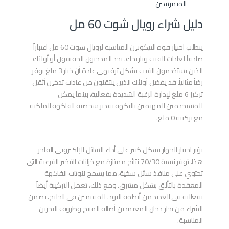
المتمرسين
دليل شراء رويال شوت 60 مل
يتطلب اختيار قوة النيكوتين المناسبة لرويال شوت 60 مل اعتباراً
صادقاً لعادات الفيب وتاريخك. يجد المدخنون الخفيفون أو أولئك
الذين يستخدمون الفيب بشكل ترفيهي عادة أن خيار 3 ملغ يوفر
رضاً مثالياً. قد يفضل أولئك الذين ينتقلون من عادات تدخين أثقل
تركيز 6 ملغ لإدارة الرغبة الشديدة بفعالية، بينما يمكن
للمستخدمين المهتمين بالنكهة تقدير شخصية الفاكهة الملكية
مع تركيبة 0 ملغ.
يؤثر اختيار الجهاز بشكل كبير على أداء السائل الإلكتروني الفاخر
هذا. توفر نسبة 70/30 نتائج ممتازة مع خزانات التبخير الفرعية التي
تحتوي على منافذ سائل سخية، مما يسمح لنوتات الفاكهة
المعقدة بالتألق بشكل مشرق. ومع ذلك، تعمل التركيبة أيضاً
بفعالية في العديد من أنظمة البود. للمقيمين في الخليج، يضمن
الشراء من تجار دخان المعتمدين أصالة المنتج وظروف التخزين
المناسبة.