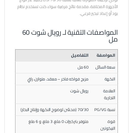
الأجهزة المختلفة، مقدمة نتائج مرضية سواء كنت تستخدم نظام
بود أو إعداد تبخير فرعي.
المواصفات التقنية لـ رويال شوت 60
مل
المواصفة
التفاصيل
سعة السائل
60 مل
النكهة
مزيج فواكه فاخر – معقد، متوازن، راقٍ
العلامة
رويال شوت
التجارية
نسبة PG/VG
70/30 (محسّن لوضوح النكهة وإنتاج البخار)
قوة
متوفر بتركيزات 0 ملغ، 3 ملغ، و 6 ملغ
النيكوتين