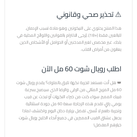
⚠️ تحذير صحي وقانوني
هذا المنتج يحتوي على النيكوتين وهو مادة تسبب الإدمان.
للبالغين فقط (+18). يُرجى الالتزام بالقوانين واللوائح المحلية في
بلدك. غير مخصص لغير المدخنين أو الحوامل أو الأشخاص الذين
يعانون من أمراض القلب.
اطلب رويال شوت 60 مل الآن
👑 هل أنت مستعد لتجربة نكهة تليق بالملوك؟ يقدم رويال شوت
60 مل المزيج المثالي من الرقي والرضا الذي سيصبح بسرعة
فيبك المميز. سواء كنت من خبراء النكهات أو تبحث عن فيب
يومي راقٍ، تقدم هذه الزجاجة سعة 60 مل جودة استثنائية
وتجربة طعم لا تُنسى. تفضل بزيارة دخان اليوم واكتشف لماذا
يجعل عشاق الفيب المميزين في جميع أنحاء الخليج رويال شوت
خيارهم المفضل!