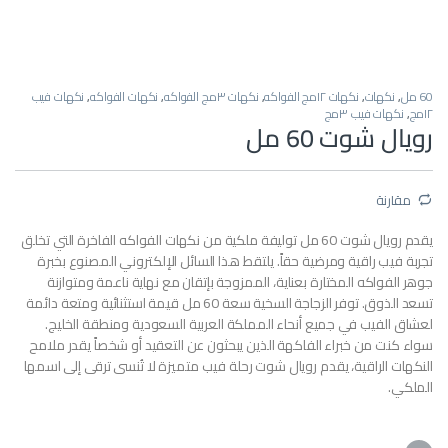
60 مل
,
نكهات
,
نكهات ١٢مج الفواكه
,
نكهات ٣مج الفواكه
,
نكهات الفواكه
,
نكهات فيب
١٢مج
,
نكهات فيب ٣مج
رويال شوت 60 مل
مقارنة
يقدم رويال شوت 60 مل توليفة ملكية من نكهات الفواكه الفاخرة التي تخلق
تجربة فيب راقية ومرضية حقاً. يلتقط هذا السائل الإلكتروني المصنوع بخبرة
جوهر الفواكه المختارة بعناية، الممزوجة بإتقان مع نهاية ناعمة ومتوازنة
تسعد الذوق. توفر الزجاجة السخية سعة 60 مل قيمة استثنائية ومتعة دائمة
لعشاق الفيب في جميع أنحاء المملكة العربية السعودية ومنطقة الخليج.
سواء كنت من خبراء الفاكهة الذين يبحثون عن التعقيد أو شخصاً يقدر ملامح
النكهات الراقية، يقدم رويال شوت رحلة فيب متميزة لا تُنسى ترقى إلى اسمها
الملكي.