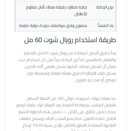
نوع الزجاجة
زجاجة قطارة دقيقة بغطاء أمان مقاوم
للأطفال
بلد المنشأ
مصنوع وفق مواصفات جودة دولية صارمة
طريقة استخدام رويال شوت 60 مل
يبدأ تحقيق أقصى استفادة من رويال شوت 60 مل بالتحضير
والتعامل المناسبين. ابدأ برج الزجاجة جيداً قبل كل استخدام، حيث
يمكن أن تنفصل مركبات النكهة بشكل طبيعي أثناء التخزين.
يسمح طرف القطارة الدقيق بتعبئة نظيفة ومنضبطة دون
فوضى أو هدر غير ضروري.
عند تعبئة جهازك، استهدف حوالي 80٪ من السعة للسماح
بالتفتيل المناسب ومعادلة الضغط. بعد التعبئة، اترك ملفك لينقع
لمدة خمس دقائق على الأقل — تضمن هذه الخطوة التشبع
الكامل لمادة التفتيل، مما يمنع السحب الجاف ويسمح لطبقات
الفاكهة المعقدة بالتطور بالكامل. تؤدي نسبة 70/30 لإبداع