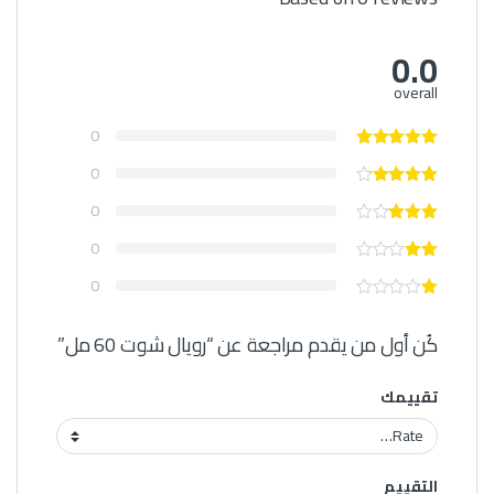
0.0
overall
0
0
0
0
0
كُن أول من يقدم مراجعة عن “رويال شوت 60 مل”
تقييمك
التقييم