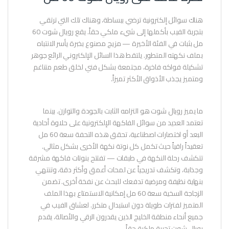
هناك سوائل إلكترونية ترضي ببساطة، وهناك تلك التي ترتقي
بتجربة الفيب بأكملها إلى شيء ملكي حقاً. يقع رويال شوت 60
مل بثبات في الفئة الأخيرة — مزيج مصنوع بخبرة يأسر الانتباه
بملف نكهته المتطور. يلتقط هذا السائل الإلكتروني الرائع جوهر
تشكيلة فواكه فاخرة، مجتمعة بشكل فني لخلق طعم متناغم
ومتميز يجذب الأذواق الأكثر تميزاً.
ما يميز رويال شوت هو التزامه الثابت بالجودة والتوازن. بينما
تعتمد العديد من سوائل الفاكهة الإلكترونية على حلاوة أحادية
البعد أو اختصارات اصطناعية، تحقق هذه التحفة سعة 60 مل
تعقيداً راقياً حيث تكمل كل نوتة نكهة الأخرى بشكل مثالي.
تتكشف رحلة النكهة في طبقات — تفتتح بنوتات فاكهة مشرقة
وجذابة، وتكشف تدريجياً عن لمحات أعمق وأكثر دقة، وتنتهي
بنهاية نظيفة ومرضية تدفعك للبحث عن نفخة أخرى. تضمن
الزجاجة السخية سعة 60 مل إمكانية الاستمتاع بهذا الملف
المتميز لفترات طويلة دون استبدال متكرر. لعشاق الفيب في
جميع أنحاء منطقة الخليج الذين يقدرون الرقي والأصالة، يقدم
رويال شوت تجربة ملكية حقاً.