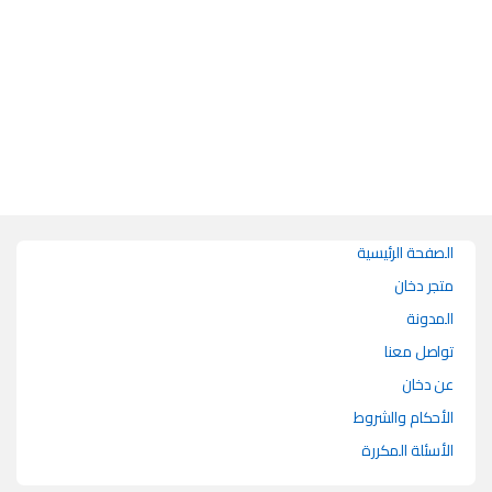
هناك العديد من الأشكال المختلفة لهذا المنتج. يمكن اختيار الخيارات على صفحة 
الصفحة الرئيسية
متجر دخان
المدونة
تواصل معنا
عن دخان
الأحكام والشروط
الأسئلة المكررة