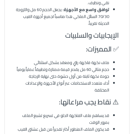
نقي ونظيف.
توافق واسع مع الأجهزة:
يجعل الحجم 60 مل واللزوجة
70/30 السائل الملكي هذا مناسباً لجميع أجهزة الفيب
الحديثة تقريباً.
الإيجابيات والسلبيات
✅ المميزات:
ملف نكهة فاكهة راقٍ ومعقد بشكل استثنائي
حجم مثالي 60 مل يقدم قيمة ممتازة وتطبيقاً عملياً يومياً
جودة نكهة ثابتة من أول حشوة حتى نهاية الزجاجة
أداء متعدد الاستخدامات عبر أنواع الأجهزة والإعدادات
المختلفة
⚠️ نقاط يجب مراعاتها:
قد يساهم ملف الفاكهة الحلو في تسريع تشبع الملف
بمرور الوقت
قد يكون الملف المتطور أكثر تقديراً من قبل عشاق الفيب