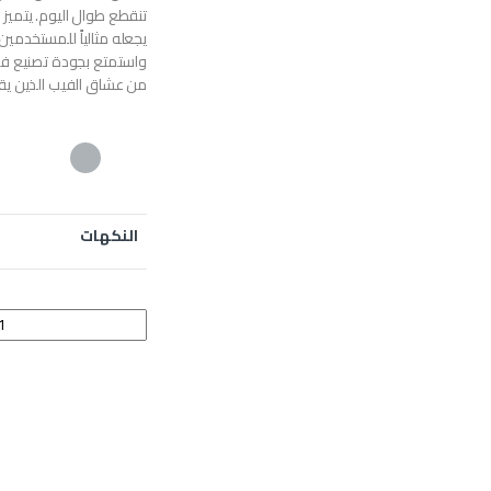
تنقطع طوال اليوم. يتميز
يجعله مثالياً للمستخدمي
واستمتع بجودة تصنيع فائق
من عشاق الفيب الذين يقدر
النكهات
تاج بوت ايفو 4500 quantity