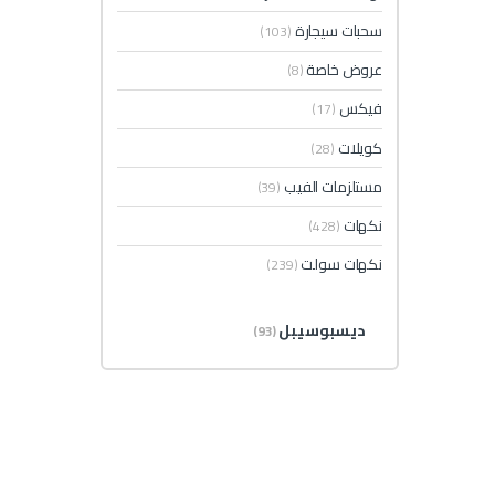
سحبات سيجارة
(103)
عروض خاصة
(8)
فيكس
(17)
كويلات
(28)
مستلزمات الفيب
(39)
نكهات
(428)
نكهات سولت
(239)
ديسبوسيبل
(93)