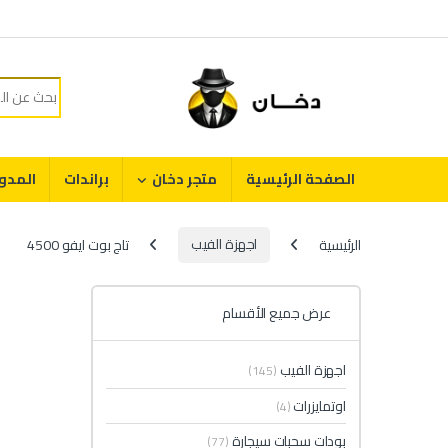
Skip to navigatio
Skip to conten
Search for:
الصفحة الرئيسية
متجر دخان
براندات
المدو
الرئيسية
اجهزة الفيب
تاج بوت ايفو 4500
عرض جميع الأقسام
اجهزة الفيب
(145)
اوتمايزرات
(4)
بودات سحبات سيجارة
(77)