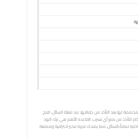
هة
خصصة لها بعد التأكد من جفافها. عند تعبئة السائل، افتح
كام للتأكد من منع أي تسرب. القاعدة الأهم هي ترك البود
ق؛ هذا يضمن تشبع الألياف الداخلية تماماً بالسائل، مما يمنحك تجربة تبخير احترافية وممتعة