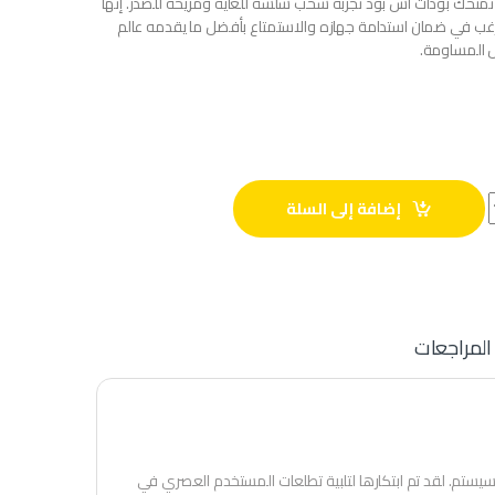
تمنحك بودات اس بود تجربة سحب سلسة للغاية ومريحة للصدر. إنها
رغب في ضمان استدامة جهازه والاستمتاع بأفضل ما يقدمه عالم
ل المساومة.
إضافة إلى السلة
المراجعات
د سيستم. لقد تم ابتكارها لتلبية تطلعات المستخدم العصري في