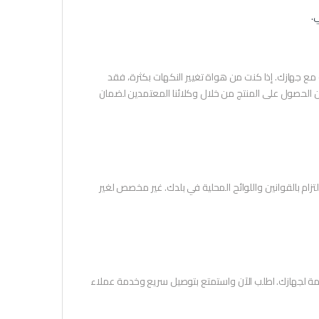
.
ه مع جهازك. إذا كنت من هواة تغيير النكهات بكثرة، فقد
ً من الحصول على المنتج من خلال وكلائنا المعتمدين لضمان
 النيكوتين وهو مادة تسبب الإدمان. للبالغين فقط (+18). يُرجى الالتزام بالقوانين واللوائح المحلية في بلدك. غير مخصص لغير
ادمة لجهازك. اطلب الآن واستمتع بتوصيل سريع وخدمة عملاء