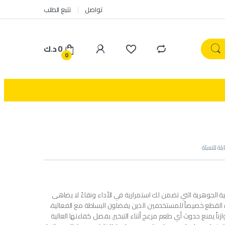
تواصل
تتبع الطلب
0
د.ك
0
لة للتعبئة
ة الجوهرية التي تضمن لك استمرارية في الأداء ونقاءً لا يضاهى
لقطع خصيصاً للمستخدمين الذين يفضلون البساطة مع الفعالية،
توازناً يمنع حدوث أي طعم مزعج أثناء التبخير. بفضل كفاءتها العالية