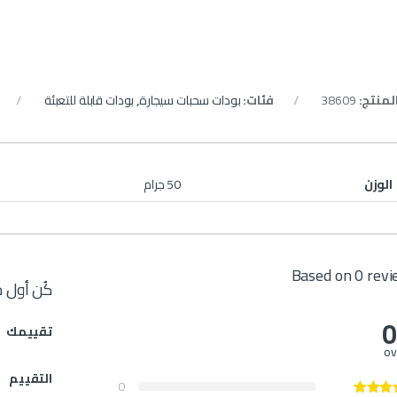
المنتج:
38609
فئات:
بودات سحبات سيجارة
,
بودات قابلة للتعبئة
الوزن
50 جرام
Based on 0 rev
كُن أول 
0
تقييمك
ov
التقييم
0