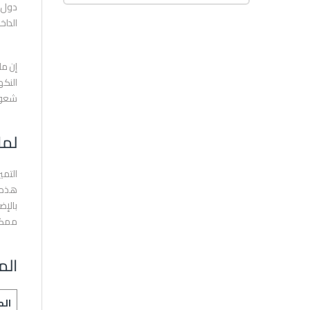
دول ا
الداخ
إن ما
النكه
شعورا
لما
التمي
هذه ا
بالإض
ممكنة
الم
الم