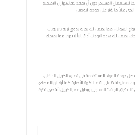
ط الاستعمال المستمر دون أن تفقد كفاءتها. إن التصميم
ذي غالباً ما يؤثر على جودة التوصيل.
واع السوائل، مما يضمن لك تجربة تذوق ثرية تبرز نوتات
، تضمن لك هذه البودات أداءً ثابتاً لا يهتز، مما يمنحك
فضل جودة المواد المستخدمة في تصنيع الكويل الداخلي.
د، مما يحافظ على نقاء النكهة الأصلية كما أراد لها المصنع.
 “الاحتراق الجاف” المفاجئ ويطيل عمر الكويل لأقصى فترة