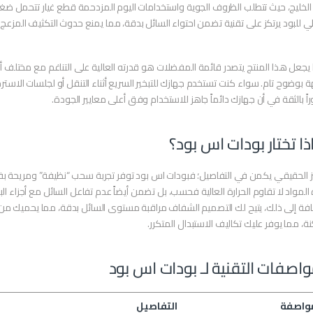
لخليج، حيث تتطلب الظروف الجوية واستخدامات اليوم المزدحمة قطع غيار تتحمل ضغ
لي للبود يرتكز على تقنية تضمن احتواء السائل بدقة، مما يمنع حدوث التكثيف المزعج ال
 يجعل هذا المنتج يتصدر قائمة المفضلات هو قدرته العالية على التناغم مع مختلف أن
ة بوضوح تام. سواء كنت تستخدم جهازك للتبخير السريع أثناء التنقل أو لجلسات الاسترخاء
ً بالثقة في أن جهازك دائماً جاهز للاستخدام وفق أعلى معايير الجودة.
ذا تختار بودات اس بود؟
ز الحقيقي يكمن في التفاصيل؛ فبودات اس بود توفر تجربة سحب “نظيفة” ومريحة ب
لمواد لا تقاوم الحرارة العالية فحسب، بل تضمن أيضاً عدم تفاعل السائل مع أجزاء البو
افة إلى ذلك، يتيح لك التصميم الشفاف مراقبة مستوى السائل بدقة، مما يحميك من
، مما يوفر عليك تكاليف الاستبدال المتكرر.
واصفات التقنية لـ بودات اس بود
واصفة
التفاصيل