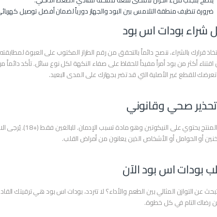
يُنصح بتجنب ملء الخزان لأقصى سعة ممكنة لتفادي الضغط الداخلي.
ضرورة تنظيف منطقة التلامس بين البود والجهاز دورياً لضمان أفضل توصيل كهربائي
ل شراء بودات اس بود
تخاذ قرارك بالشراء، ننصح دائماً بالتحقق من رقم الطراز المكتوب على العبوة لمطابقت
اقتناء أكثر من بود أمراً مفيداً للحفاظ على صفاء النكهة لكل نوع سائل. تأكد دائما
عرضك للقطع غير الأصلية التي قد تضر بجهازك على المدى البعيد.
تحذير صحي وقانوني
هذا المنتج يحتوي على
نين أو الحوامل أو الأشخاص الذين يعانون من أمراض القلب.
ب بودات اس بود الآن
حث عن التوازن المثالي بين الطعم والأداء؟ لا تتردد، بودات اس بود هي ترقيتك الق
 رضاك التام في كل خطوة.