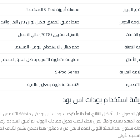
فق الجهاز
سلسلة أجهزة S-Pod المعتمدة
ومة الكويل
ضبط دقيق لتحقيق أفضل توازن بين البخار والنك
 الخامات
بلاستيك مقوى (PCTG) عالي التحمل
 التعبئة
حجم مثالي للاستخدام اليومي المستمر
م الأمان
مقاومة متطورة للتسرب بفضل الغلق المحكم
امة التجارية
S-Pod Series
 التصميم
هندسة متطورة بمعايير عالمية
قة استخدام بودات اس بود
 الحصول على أفضل النتائج، ابدأ دائماً بتركيب بودات اس بود في منطقة التلامس الم
 المنفذ بعناية واملأ الخزان ببطء لتجنب دخول فقاعات الهواء، ثم أغلق السدادة بإح
في حالة سكون بعد التعبئة الأولى لمدة لا تقل عن 8 دقائ
سحبة الأولى.