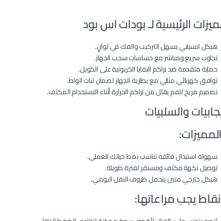
ميزات الرئيسية لـ بودات اس بود
هيكل انسيابي يسهل التركيب والفك في ثوانٍ.
تجاوب سريع ومباشر مع حساسات سحب الجهاز.
حماية متقدمة ضد تراكم البقايا الكربونية على الكويل.
توافق كهربائي مثالي مع بطارية الجهاز لضمان ثبات الواط.
تصميم مريح للفم يقلل من تراكم الحرارة أثناء الاستخدام المكثف.
يجابيات والسلبيات
لمميزات:
سهولة استبدال فائقة تناسب نمط حياتك العملي.
توصيل نكهة مكثف ومستقر لفترة طويلة.
هيكل خارجي متين يتحمل ظروف النقل اليومي.
نقاط يجب مراعاتها: