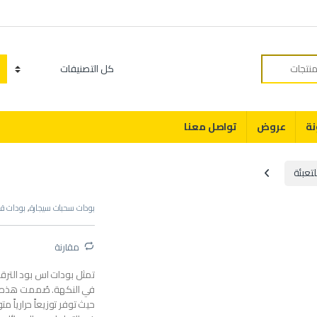
Category
نة
عروض
تواصل معنا
لتعبئة
بودات سحبات سيجارة
,
بودات قاب
مقارنة
تمثل بودات اس بود الترقي
في النكهة. صُممت هذه ا
حيث توفر توزيعاً حرارياً م