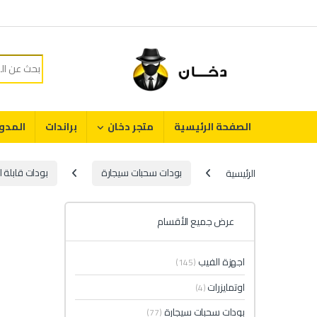
Skip to navigatio
Skip to conten
Search for:
الصفحة الرئيسية
متجر دخان
براندات
المدو
الرئيسية
بودات سحبات سيجارة
بودات قابلة ل
عرض جميع الأقسام
اجهزة الفيب
(145)
اوتمايزرات
(4)
بودات سحبات سيجارة
(77)