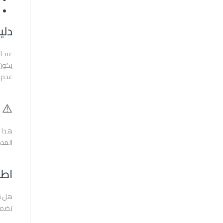
دلي
عند ا
يكون 
عدم ت
⚠️ 
المدخ
اطل
هل تب
تضمن