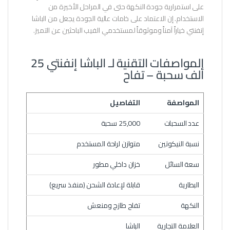
على استمرارية جودة النكهة حتى في المراحل الأخيرة من
الاستخدام. إن الاعتماد على خامات عالية الجودة يجعل من الباشا
إنفنتي خياراً آمناً وموثوقاً لمستخدمي الفيب الباحثين عن التميز.
المواصفات التقنية لـ الباشا إنفنتي 25
ألف سحبة – تفاح
المواصفة
التفاصيل
عدد السحبات
25,000 سحبة
نسبة النيكوتين
متوازن لراحة المستخدم
سعة السائل
خزان داخلي مطور
البطارية
قابلة لإعادة الشحن (منفذ سريع)
النكهة
تفاح طازج ومنعش
العلامة التجارية
الباشا