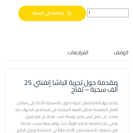
الباشا إنفنتي 25 ألف سحبة - تفاح quantity
إضافة إلى السلة
الوصف
المراجعات
مقدمة حول تجربة الباشا إنفنتي 25
ألف سحبة – تفاح
يقدم جهاز الباشا إنفنتي تجربة تذوق كلاسيكية تأخذك إلى بساتين
التفاح المنعشة بفضل تقنيته المبتكرة في استخلاص النكهات. إننا
نتحدث عن منتج ليس مجرد وسيلة فيب عادية، بل هو رفيق
يومي تم تصميمه ليدوم طويلاً، حيث يوفر سعة سحب ضخمة
تلبي احتياجات المستخدمين الأكثر تطلباً في المملكة ودول الخليج.