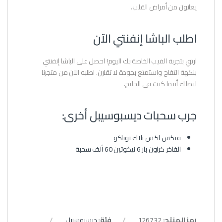
يعانون من أمراض القلب.
اطلب الباشا إنفنتي الآن
ارتقِ بتجربة الفيب الخاصة بك اليوم! احصل على الباشا إنفنتي
بنكهة التفاح واستمتع بجودة لا تقارن. اطلبه الآن من متجرنا
ليصلك أينما كنت في الخليج.
جرب سحبات ديسبوسيبل أخرى:
فيكس اكس بلاك توباكو
الفاخر كراون بار 6 نيكوتين 60 ألف سحبة
رمز المنتج:
126732
فئة:
ديسبوسيبل