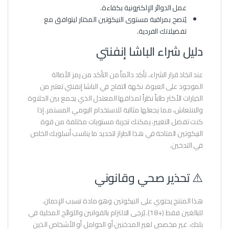
عمل الدوائر الإلكترونية بكفاءة.
يُنصح بمراقبة مستوى النيكوتين المختار ليتوافق مع
تفضيلاتك الفردية.
دليل شراء الباشا إنفنتي
عند اتخاذ قرار الشراء، تأكد دائماً من التأكد من رمز الأصالة
الموجود على العبوة. نكهة التفاح في الباشا إنفنتي تعتبر من
الخيارات الأكثر طلباً نظراً لمذاقها المعتدل الذي يجمع بين الحلاوة
والانتعاش، مما يجعلها مثالية للاستخدام اليومي المستمر. إذا
كنت تفضل التغيير، يمكنك تجربة مستويات مختلفة من قوة
النيكوتين المتاحة في هذا الطراز لتحديد ما يناسب أسلوبك الخاص
في التدخين.
⚠️ تحذير صحي وقانوني
هذا المنتج يحتوي على النيكوتين وهو مادة تسبب الإدمان.
للبالغين فقط (+18). يُرجى الالتزام بالقوانين واللوائح المحلية في
بلدك. غير مخصص لغير المدخنين أو الحوامل أو الأشخاص الذين