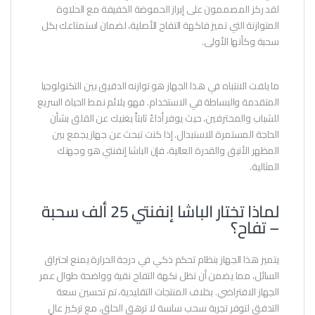
لقد ركز المصممون على إبراز الحموضة الخفيفة مع الحلاوة
المتوازنة التي تميز فاكهة التفاح الأصلية، لضمان استمتاعك بكل
سحبة وكأنها الأولى.
ما يلفت الانتباه في هذا الجهاز هو توازنه الدقيق بين التكنولوجيا
المتقدمة والبساطة في الاستخدام. فهو يلائم نمط الحياة السريع
للشباب والمحترفين، حيث يوفر أداءً ثابتاً يغنيك عن القلق بشأن
الحاجة المستمرة للاستبدال. إذا كنت تبحث عن جهاز يجمع بين
المظهر الأنيق والقدرة العالية، فإن الباشا إنفنتي هو وجهتك
المثالية.
لماذا تختار الباشا إنفنتي 25 ألف سحبة
– تفاح؟
يتميز هذا الجهاز بنظام تحكم ذكي في درجة الحرارة يمنع احتراق
السائل، مما يضمن أن تظل نكهة التفاح نقية وواضحة طوال عمر
الجهاز الافتراضي. بخلاف المنتجات التقليدية، تم تحسين سعة
التدفق لتوفر تجربة سحب سلسة لا ترهق الحلق، مع تركيز عالٍ