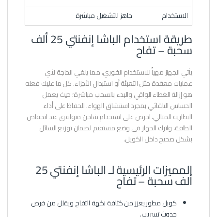
الاستخدام
جاهز للتشغيل مباشرة
طريقة استخدام الباشا إنفنتي 25 ألف
سحبة – تفاح
يأتي الجهاز مهيأً للاستخدام الفوري، مما يلغي الحاجة لأي
عمليات معقدة مثل التعبئة أو استبدال الأجزاء. كل ما عليك فعله
هو إزالة الغطاء الواقي والبدء بالسحب مباشرة؛ حيث يعمل
الحساس التلقائي بمجرد استنشاق الهواء. للحفاظ على أداء
البطارية المثالي، احرص على استخدام شاحن متوافق عند انخفاض
الطاقة، واترك الجهاز في وضع مستقيم لضمان توزيع السائل
بشكل صحيح داخل الكويل.
المميزات الرئيسية لـ الباشا إنفنتي 25
ألف سحبة – تفاح
كويل مطور يعزز من كثافة نكهة التفاح ويقلل من فرص
حدوث تسريب.