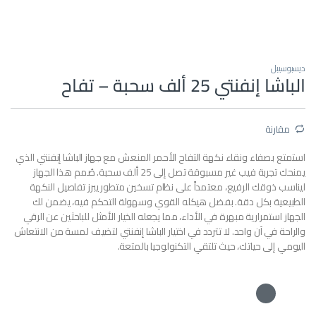
ديسبوسيبل
الباشا إنفنتي 25 ألف سحبة – تفاح
مقارنة
استمتع بصفاء ونقاء نكهة التفاح الأحمر المنعش مع جهاز الباشا إنفنتي الذي
يمنحك تجربة فيب غير مسبوقة تصل إلى 25 ألف سحبة. صُمم هذا الجهاز
ليناسب ذوقك الرفيع، معتمداً على نظام تسخين متطور يبرز تفاصيل النكهة
الطبيعية بكل دقة. بفضل هيكله القوي وسهولة التحكم فيه، يضمن لك
الجهاز استمرارية مبهرة في الأداء، مما يجعله الخيار الأمثل للباحثين عن الرقي
والراحة في آن واحد. لا تتردد في اختيار الباشا إنفنتي لتضيف لمسة من الانتعاش
اليومي إلى حياتك، حيث تلتقي التكنولوجيا بالمتعة.